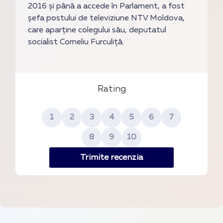
2016 și până a accede în Parlament, a fost
șefa postului de televiziune NTV Moldova,
care aparține colegului său, deputatul
socialist Corneliu Furculiță.
Rating
1
2
3
4
5
6
7
8
9
10
Trimite recenzia