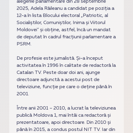
alegerile parlamentare din 28 septembrie
2025, Adela Răileanu a candidat pe poziția a
12-a în lista Blocului electoral „Patriotic, al
Socialiștilor, Comuniștilor, Inima și Viitorul
Moldovei” și obține, astfel, încă un mandat
de deputat în cadrul fracțiunii parlamentare a
PSRM.
De profesie este jurnalistă. Și-a început
activitatea în 1996 în calitate de redactoră la
Catalan TV. Peste doar doi ani, ajunge
directoare adjunctă a acestui post de
televiziune, funcție pe care o deține până în
2001.
Între anii 2001 – 2010, a lucrat la televiziunea
publică Moldova 1, mai întâi ca redactoră și
prezentatoare, apoi directoare. Din 2010 și
până în 2015, a condus postul NIT TV. Iar din