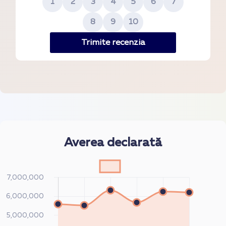
1
2
3
4
5
6
7
8
9
10
Trimite recenzia