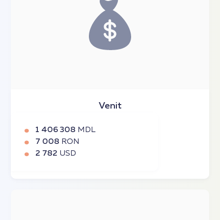
Venit
1 406 308
MDL
7 008
RON
2 782
USD