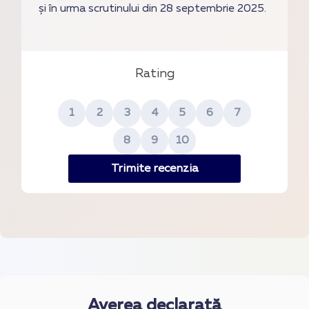
și în urma scrutinului din 28 septembrie 2025.
Rating
1
2
3
4
5
6
7
8
9
10
Trimite recenzia