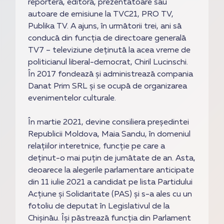
reporteră, editoră, prezentatoare sau
autoare de emisiune la TVC21, PRO TV,
Publika TV. A ajuns, în următorii trei, ani să
conducă din funcția de directoare generală
TV7 – televiziune deținută la acea vreme de
politicianul liberal-democrat, Chiril Lucinschi.
În 2017 fondează și administrează compania
Danat Prim SRL și se ocupă de organizarea
evenimentelor culturale.
În martie 2021, devine consiliera președintei
Republicii Moldova, Maia Sandu, în domeniul
relațiilor interetnice, funcție pe care a
deținut-o mai puțin de jumătate de an. Asta,
deoarece la alegerile parlamentare anticipate
din 11 iulie 2021 a candidat pe lista Partidului
Acțiune și Solidaritate (PAS) și s-a ales cu un
fotoliu de deputat în Legislativul de la
Chișinău. Își păstrează funcția din Parlament