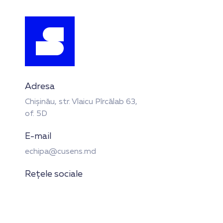
Adresa
Chișinău, str. Vlaicu Pîrcălab 63,
of. 5D
E-mail
echipa@cusens.md
Rețele sociale
Linkuri utile