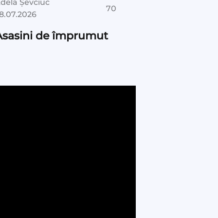
dela Șevciuc
70
8.07.2026
Asasini de împrumut