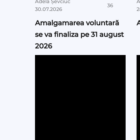
Adela Șevciuc
A
36
30.07.2026
2
Amalgamarea voluntară
se va finaliza pe 31 august
2026