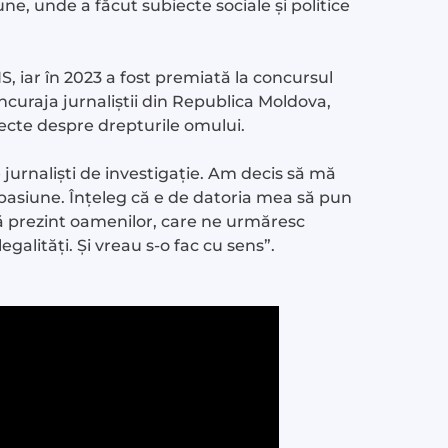
ne, unde a făcut subiecte sociale și politice
S, iar în 2023 a fost premiată la concursul
ncuraja jurnaliștii din Republica Moldova,
ecte despre drepturile omului.
jurnaliști de investigație. Am decis să mă
pasiune. Înțeleg că e de datoria mea să pun
i să prezint oamenilor, care ne urmăresc
legalități. Și vreau s-o fac cu sens”.