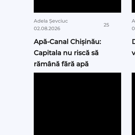
Adela Șevciuc
A
25
02.08.2026
0
Apă-Canal Chișinău:
D
Capitala nu riscă să
rămână fără apă