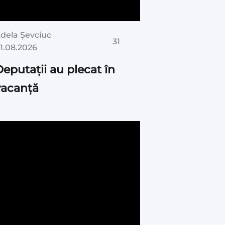
dela Șevciuc
31
1.08.2026
eputații au plecat în
vacanță