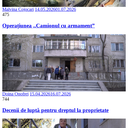
Malvina Cojocari
14.05.2026
01.07.2026
475
Operațiunea ,,Camionul cu armament”
Doina Onofrei
15.04.2026
16.07.2026
744
Decenii de luptă pentru dreptul la proprietate