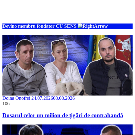
Devino membru fondator CU SENS
Doina Onofrei
24.07.2026
08.08.2026
106
Dosarul celor un milion de țigări de contrabandă