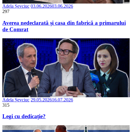
Adela Șevciuc
03.06.2026
03.06.2026
297
Averea nedeclarată și casa din fabrică a primarului
de Comrat
Adela Șevciuc
29.05.2026
16.07.2026
315
Legi cu dedicație?