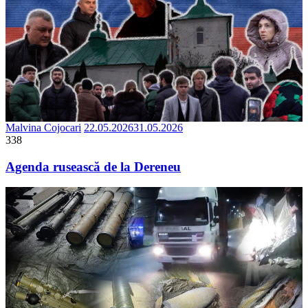
Malvina Cojocari
22.05.2026
31.05.2026
338
Agenda rusească de la Dereneu