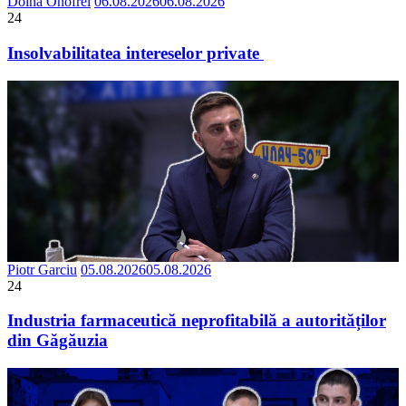
Doina Onofrei
06.08.2026
06.08.2026
24
Insolvabilitatea intereselor private
Piotr Garciu
05.08.2026
05.08.2026
24
Industria farmaceutică neprofitabilă a autorităților
din Găgăuzia