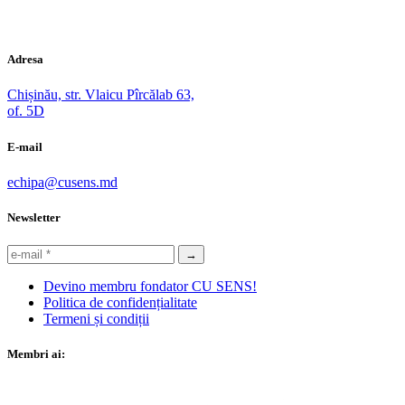
Adresa
Chișinău, str. Vlaicu Pîrcălab 63,
of. 5D
E-mail
echipa@cusens.md
Newsletter
Devino membru fondator CU SENS!
Politica de confidențialitate
Termeni și condiții
Membri ai: