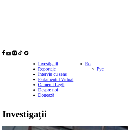
Investigații
Ro
Reportaje
Рус
Interviu cu sens
Parlamentul Virtual
Oamenii Legii
Despre noi
Donează
Investigații