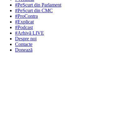
#PeScurt din Parlament
#PeScurt din CMC
#ProContra
#Explicat
#Podcast
#Arhivă LIVE
Despre noi
Contacte
Donează