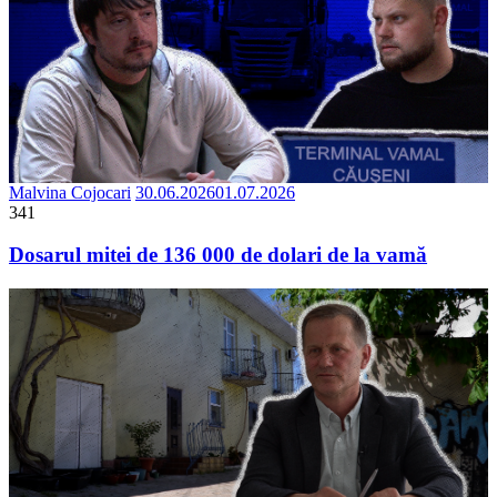
Malvina Cojocari
30.06.2026
01.07.2026
341
Dosarul mitei de 136 000 de dolari de la vamă