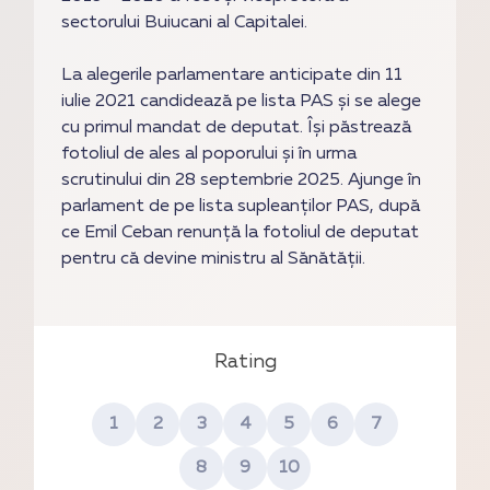
sectorului Buiucani al Capitalei.
La alegerile parlamentare anticipate din 11
iulie 2021 candidează pe lista PAS și se alege
cu primul mandat de deputat. Își păstrează
fotoliul de ales al poporului și în urma
scrutinului din 28 septembrie 2025. Ajunge în
parlament de pe lista supleanților PAS, după
ce Emil Ceban renunță la fotoliul de deputat
pentru că devine ministru al Sănătății.
Rating
1
2
3
4
5
6
7
8
9
10