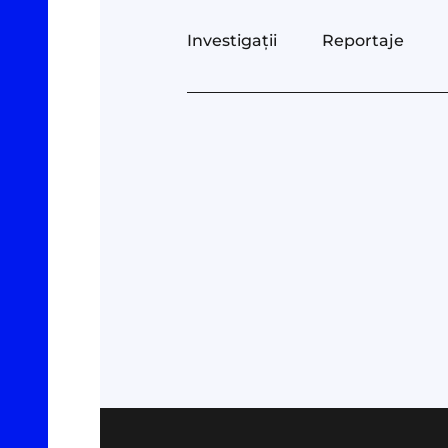
Investigații
Reportaje
Investigații
#Explic
Reportaje
#Podca
Documentare
#Arhivă
Interviu cu sens
Despre
Parlamentul Virtual
Contac
Oamenii Legii
Donea