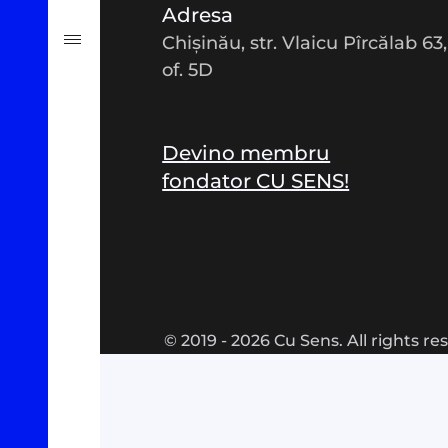
Adresa
Chișinău, str. Vlaicu Pîrcălab 63,
#Verificat
of. 5D
#PeScurt din Parlament
Devino membru
#PeScurt din CMC
fondator CU SENS!
#ProContra
© 2019 - 2026 Cu Sens. All rights re