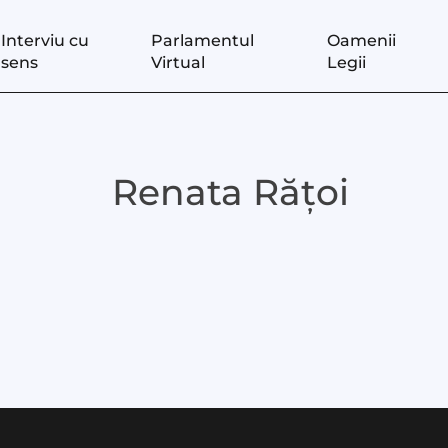
Interviu cu
Parlamentul
Oamenii
sens
Virtual
Legii
at
Renata Rățoi
st
 LIVE
 noi
te
ză