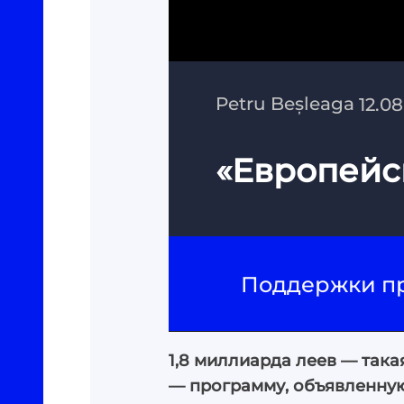
Petru Beșleaga
12.0
«Европейс
Поддержки п
1,8 миллиарда леев — так
— программу, объявленную