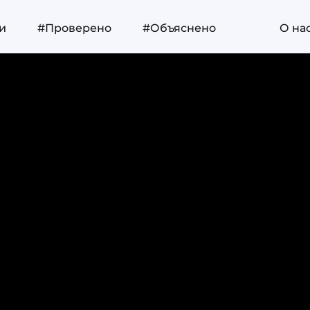
и
#Проверено
#Объяснено
О на