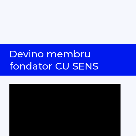
Devino membru
fondator CU SENS