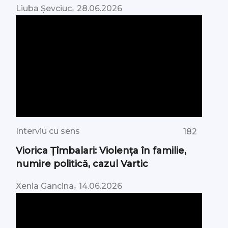
,
Liuba Șevciuc
28.06.2026
Interviu cu sens
182
Viorica Țîmbalari: Violența în familie,
numire politică, cazul Vartic
,
Xenia Gancina
14.06.2026