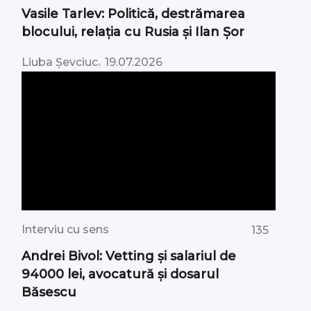
Vasile Tarlev: Politică, destrămarea
blocului, relația cu Rusia și Ilan Șor
,
Liuba Șevciuc
19.07.2026
Interviu cu sens
135
Andrei Bivol: Vetting și salariul de
94000 lei, avocatură și dosarul
Băsescu