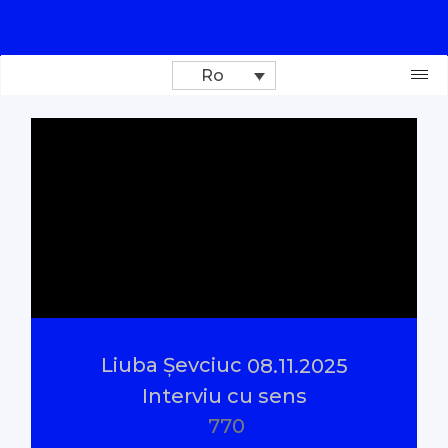
Ro
Donează
Investigații
Reportaje
Documentare
Liuba Șevciuc
08.11.2025
Interviu cu sens
Interviu cu sens
770
Parlamentul Virtual