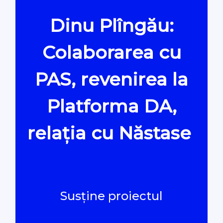
Dinu Plîngău:
Oamenii Legii
Colaborarea cu
#Verificat
PAS, revenirea la
#PeScurt din Parlament
Platforma DA,
#PeScurt din CMC
relația cu Năstase
#ProContra
#Explicat
Susține proiectul
#Podcast