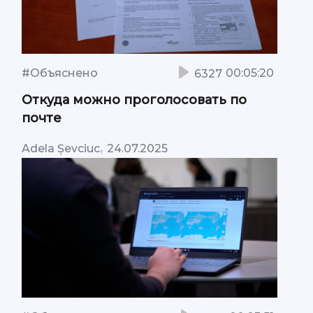
#Объяснено
00:05:20
6327
Откуда можно проголосовать по
почте
,
Adela Șevciuc
24.07.2025