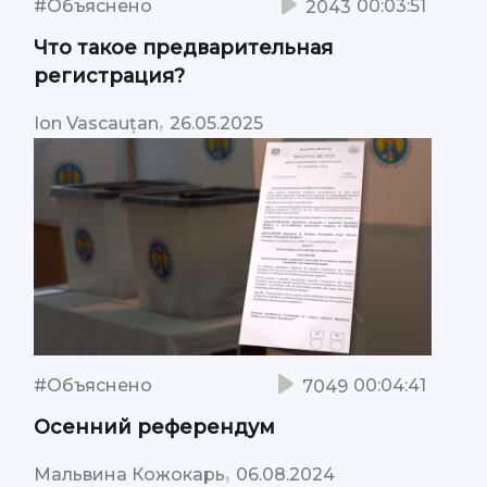
#Объяснено
00:03:51
2043
Что такое предварительная
регистрация?
,
Ion Vascauțan
26.05.2025
#Объяснено
00:04:41
7049
Осенний референдум
,
Мальвина Кожокарь
06.08.2024