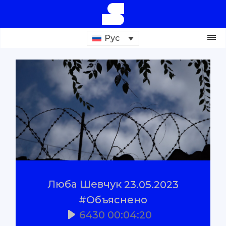
Рус
Поддержи проект
Расследования
Репортажи
#Проверено
Люба Шевчук
23.05.2023
#Объяснено
#Объяснено
6430
00:04:20
О нас