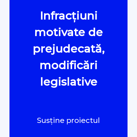
Infracțiuni
Oamenii Legii
motivate de
#Verificat
prejudecată,
#PeScurt din Parlament
modificări
#PeScurt din CMC
legislative
#ProContra
#Explicat
Susține proiectul
#Podcast