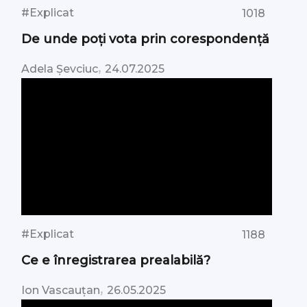
#Explicat
1018
De unde poți vota prin corespondență
,
Adela Șevciuc
24.07.2025
#Explicat
1188
Ce e înregistrarea prealabilă?
,
Ion Vascauțan
26.05.2025