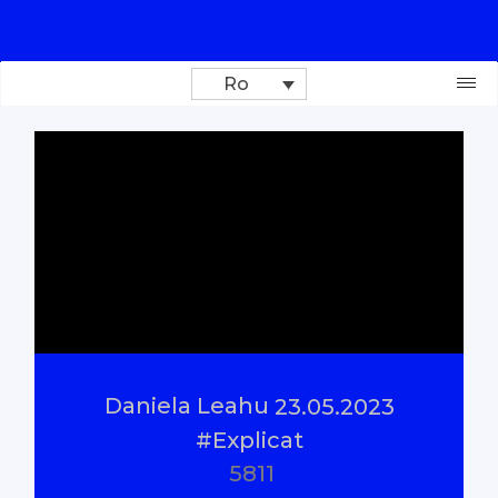
Ro
Donează
Investigații
Reportaje
Documentare
Daniela Leahu
23.05.2023
Interviu cu sens
#Explicat
5811
Parlamentul Virtual