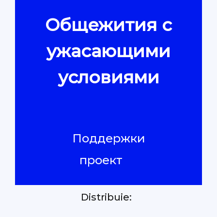
Общежития с
Контакты
ужасающими
условиями
Поддержки
проект
Distribuie: