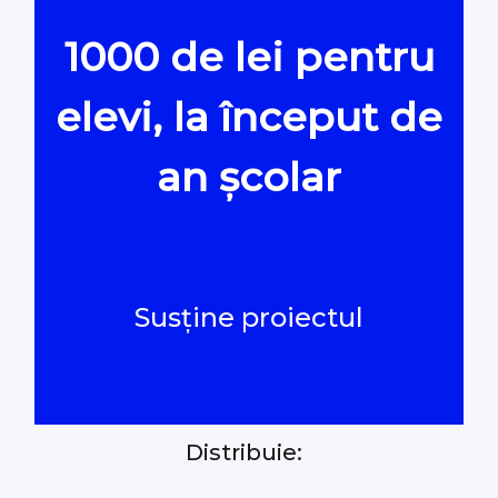
1000 de lei pentru
Oamenii Legii
elevi, la început de
#Verificat
an școlar
#PeScurt din Parlament
#PeScurt din CMC
Susține proiectul
#ProContra
#Explicat
Distribuie:
#Podcast