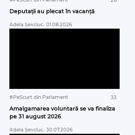
26
Deputații au plecat în vacanță
,
Adela Șevciuc
01.08.2026
#PeScurt din Parlament
33
Amalgamarea voluntară se va finaliza
pe 31 august 2026
,
Adela Șevciuc
30.07.2026