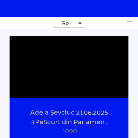
Ro
Donează
Investigații
Reportaje
Documentare
Adela Șevciuc
21.06.2025
Interviu cu sens
#PeScurt din Parlament
1090
Parlamentul Virtual