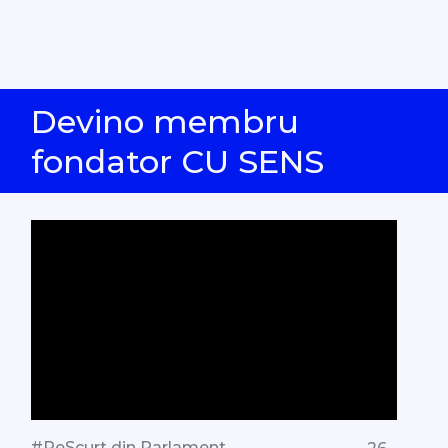
Devino membru
fondator CU SENS
#PeScurt din Parlament