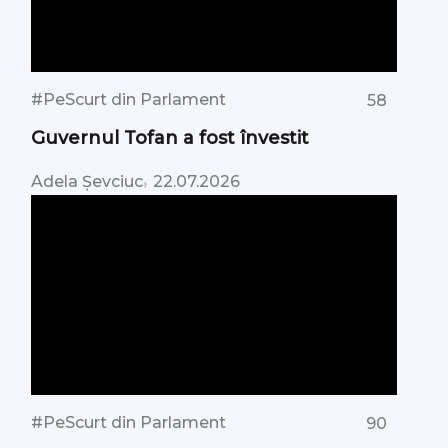
#PeScurt din Parlament
58
Guvernul Tofan a fost învestit
,
Adela Șevciuc
22.07.2026
#PeScurt din Parlament
90