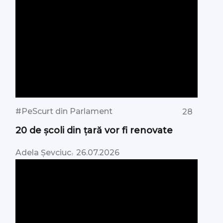
#PeScurt din Parlament
28
20 de școli din țară vor fi renovate
,
Adela Șevciuc
26.07.2026