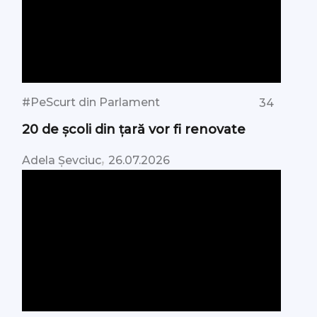
#PeScurt din Parlament
34
20 de școli din țară vor fi renovate
,
Adela Șevciuc
26.07.2026