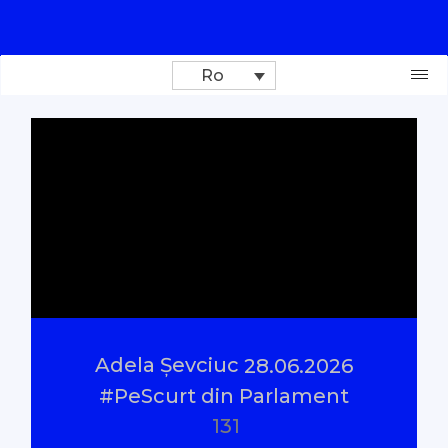
Ro
Donează
Investigații
Reportaje
Documentare
Adela Șevciuc
28.06.2026
Interviu cu sens
#PeScurt din Parlament
131
Parlamentul Virtual