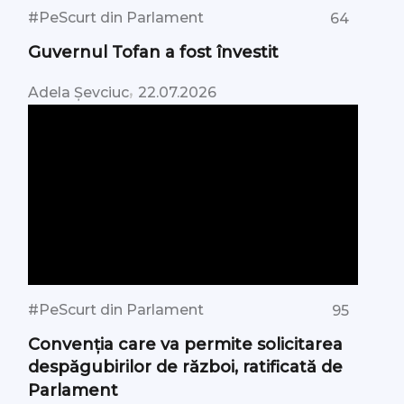
#PeScurt din Parlament
64
Guvernul Tofan a fost învestit
,
Adela Șevciuc
22.07.2026
#PeScurt din Parlament
95
Convenția care va permite solicitarea
despăgubirilor de război, ratificată de
Parlament