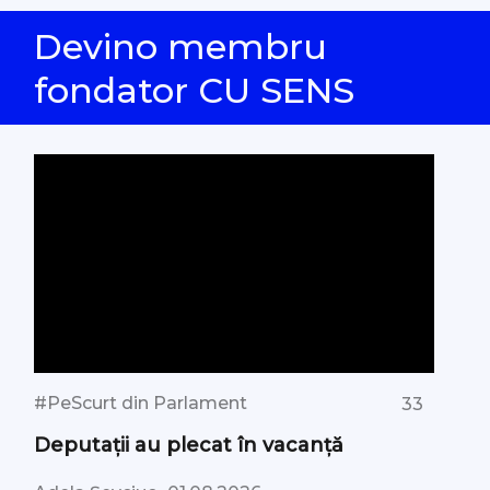
Devino membru
fondator CU SENS
#PeScurt din Parlament
33
Deputații au plecat în vacanță
,