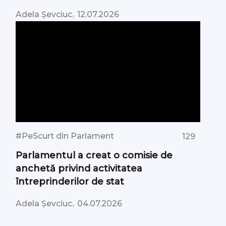
,
Adela Șevciuc
12.07.2026
#PeScurt din Parlament
129
Parlamentul a creat o comisie de
anchetă privind activitatea
întreprinderilor de stat
,
Adela Șevciuc
04.07.2026