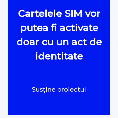
Cartelele SIM vor
Oamenii Legii
putea fi activate
#Verificat
doar cu un act de
#PeScurt din Parlament
identitate
#PeScurt din CMC
#ProContra
Susține proiectul
#Explicat
#Podcast