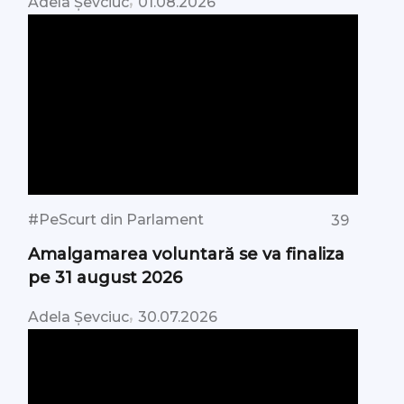
Adela Șevciuc
01.08.2026
#PeScurt din Parlament
39
Amalgamarea voluntară se va finaliza
pe 31 august 2026
,
Adela Șevciuc
30.07.2026