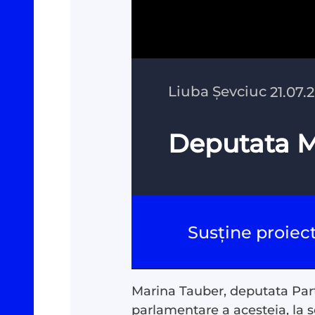
Liuba Șevciuc
21.07.
Deputata Ma
Susține proiec
Marina Tauber, deputata Parti
parlamentare a acesteia, la s