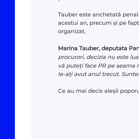
Tauber este anchetată penal p
acestui an, precum și pe fapt
organizat.
Marina Tauber, deputata Part
Investigații
#Podca
procurori, decizia nu este lua
vă puteți face PR pe seama no
Reportaje
#Arhivă
le-ați avut anul trecut. Sunte
Ce au mai decis aleșii popor
Documentare
Despre
Interviu cu sens
Contac
Parlamentul Virtual
Donea