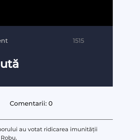
ent
1515
nută
Comentarii: 0
orului au votat ridicarea imunității
u Robu.