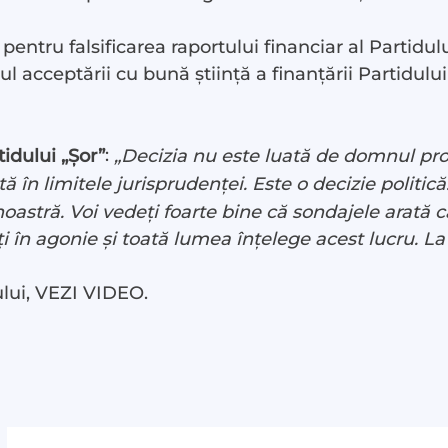
entru falsificarea raportului financiar al Partidul
ul acceptării cu bună știință a finanțării Partidulu
:
idului „Șor”
„Decizia nu este luată de domnul proc
st
tă în limitele jurisprudenței. Este o decizie politic
astră. Voi vedeți foarte bine că sondajele arată c
 LIVE
ți în agonie și toată lumea înțelege acest lucru. L
ului, VEZI VIDEO.
 noi
te
ză