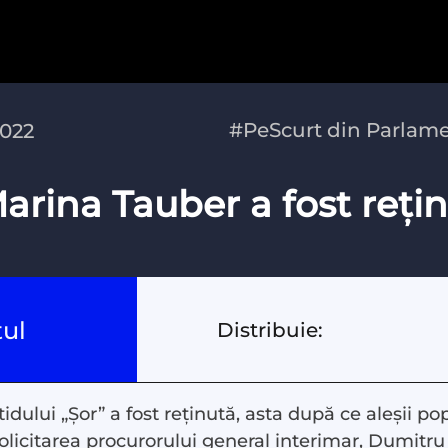
#PeScurt din Parlam
2022
rina Tauber a fost reți
tul
Distribuie:
dului „Șor” a fost reținută, asta după ce aleșii pop
olicitarea procurorului general interimar, Dumitr