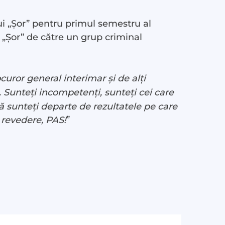
ui „Șor” pentru primul semestru al
i „Șor” de către un grup criminal
uror general interimar și de alți
ă. Sunteți incompetenți, sunteți cei care
ă sunteți departe de rezultatele pe care
”
a revedere, PAS!