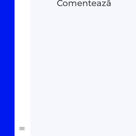
Comentează
Oamenii Legii
#Verificat
#PeScurt din Parlament
#PeScurt din CMC
#ProContra
#Explicat