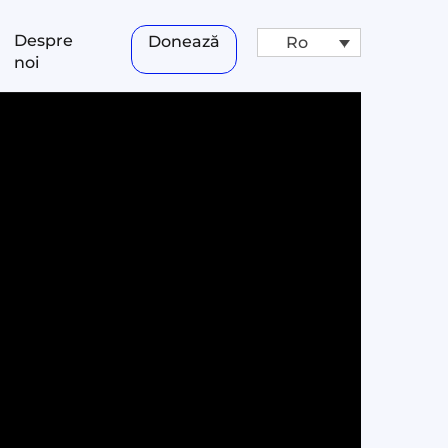
Despre
Donează
Ro
noi