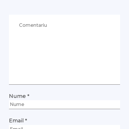
Nume
*
Email
*