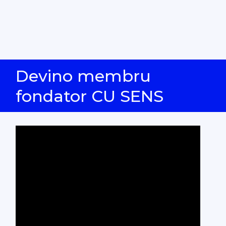
Devino membru
fondator CU SENS