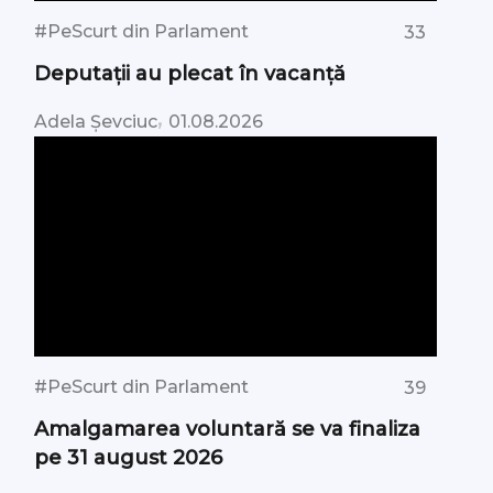
#PeScurt din Parlament
33
Deputații au plecat în vacanță
,
Adela Șevciuc
01.08.2026
#PeScurt din Parlament
39
Amalgamarea voluntară se va finaliza
pe 31 august 2026