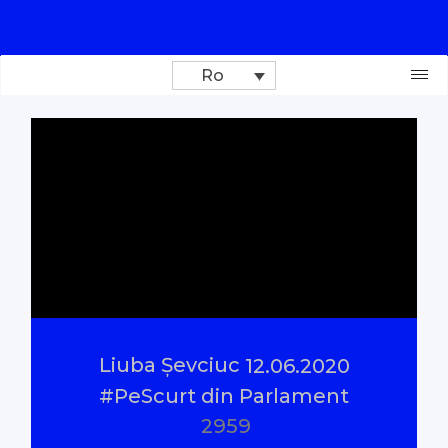
Ro
Donează
Investigații
Reportaje
Documentare
Liuba Șevciuc
12.06.2020
Interviu cu sens
#PeScurt din Parlament
2959
Parlamentul Virtual