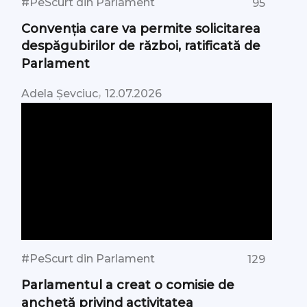
#PeScurt din Parlament
95
Convenția care va permite solicitarea
despăgubirilor de război, ratificată de
Parlament
,
Adela Șevciuc
12.07.2026
#PeScurt din Parlament
129
Parlamentul a creat o comisie de
anchetă privind activitatea