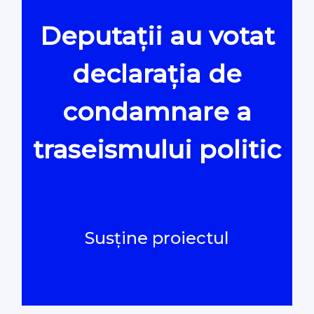
Deputații au votat
Oamenii Legii
declarația de
#Verificat
condamnare a
#PeScurt din Parlament
traseismului politic
#PeScurt din CMC
#ProContra
Susține proiectul
#Explicat
#Podcast