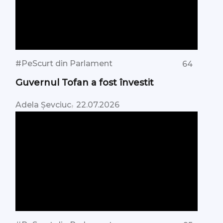
#PeScurt din Parlament
64
Guvernul Tofan a fost învestit
,
Adela Șevciuc
22.07.2026