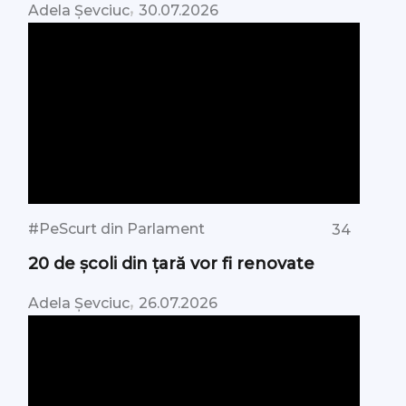
,
Adela Șevciuc
30.07.2026
#PeScurt din Parlament
34
20 de școli din țară vor fi renovate
,
Adela Șevciuc
26.07.2026