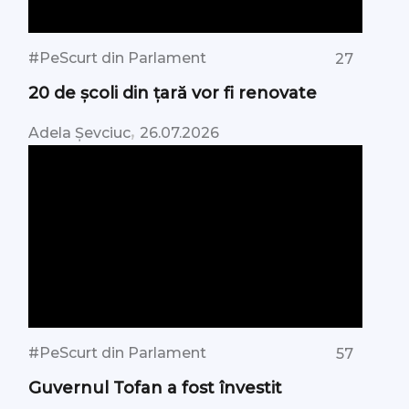
#PeScurt din Parlament
27
20 de școli din țară vor fi renovate
,
Adela Șevciuc
26.07.2026
#PeScurt din Parlament
57
Guvernul Tofan a fost învestit