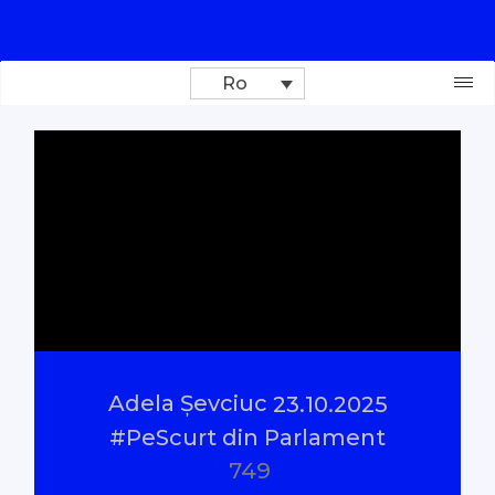
Ro
Donează
Investigații
Reportaje
Documentare
Adela Șevciuc
23.10.2025
Interviu cu sens
#PeScurt din Parlament
749
Parlamentul Virtual