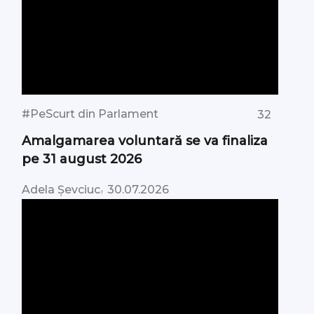
#PeScurt din Parlament
32
Amalgamarea voluntară se va finaliza
pe 31 august 2026
,
Adela Șevciuc
30.07.2026