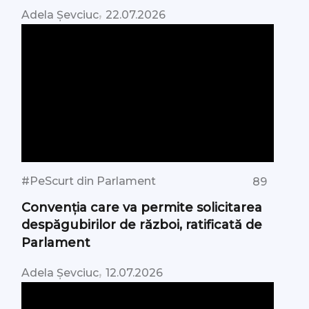
,
Adela Șevciuc
22.07.2026
#PeScurt din Parlament
89
Convenția care va permite solicitarea
despăgubirilor de război, ratificată de
Parlament
,
Adela Șevciuc
12.07.2026