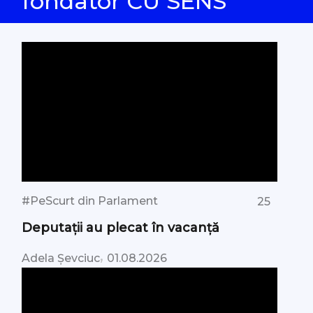
fondator CU SENS
#PeScurt din Parlament
25
Deputații au plecat în vacanță
,
Adela Șevciuc
01.08.2026