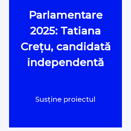
Parlamentare
Oamenii Legii
2025: Tatiana
#Verificat
Crețu, candidată
#PeScurt din Parlament
independentă
#PeScurt din CMC
#ProContra
Susține proiectul
#Explicat
#Podcast