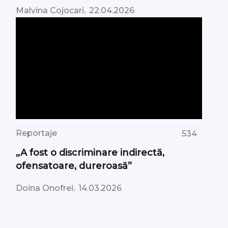
,
Malvina Cojocari
22.04.2026
Reportaje
534
„A fost o discriminare indirectă,
ofensatoare, dureroasă”
,
Doina Onofrei
14.03.2026