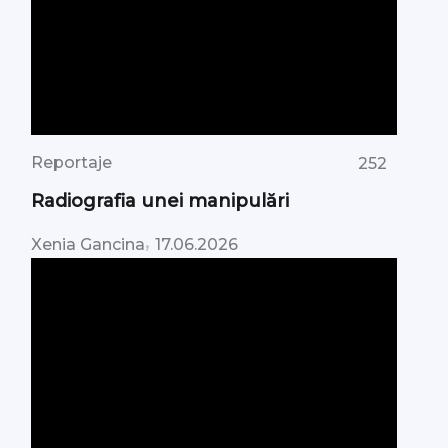
Reportaje
252
Radiografia unei manipulări
,
Xenia Gancina
17.06.2026