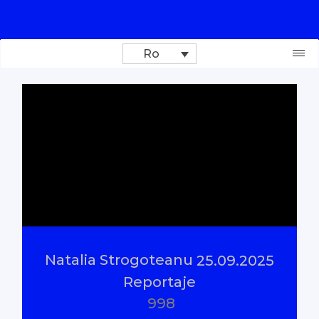
Ro
Donează
Investigații
Reportaje
Documentare
Natalia Strogoteanu
25.09.2025
Interviu cu sens
Reportaje
998
Parlamentul Virtual