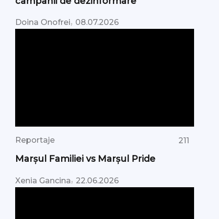
campanii de dezinformare
,
Doina Onofrei
08.07.2026
Reportaje
211
Marșul Familiei vs Marșul Pride
,
Xenia Gancina
22.06.2026