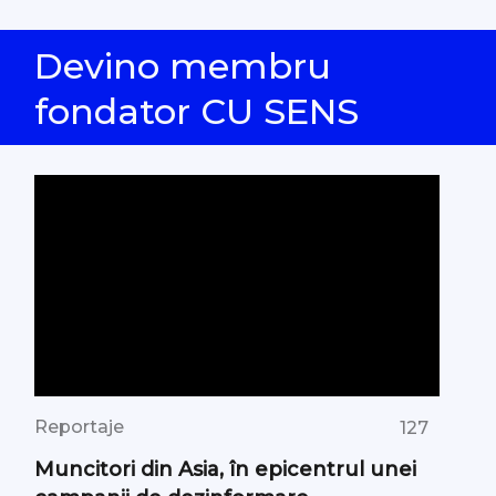
Devino membru
fondator CU SENS
Reportaje
127
Muncitori din Asia, în epicentrul unei