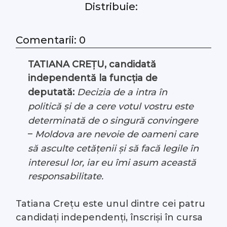
Distribuie:
#Arhivă LIVE
Comentarii: 0
Despre noi
TATIANA CREȚU, candidată
Contacte
independentă la funcția de
deputată:
Decizia de a intra în
politică și de a cere votul vostru este
determinată de o singură convingere
–
Moldova are nevoie de oameni care
să asculte cetățenii și să facă legile în
interesul lor, iar eu îmi asum această
responsabilitate.
Tatiana Crețu este unul dintre cei patru
candidați independenți, înscriși în cursa