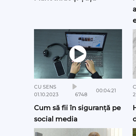
a
 noi
cte
ază
CU SENS
C
00:04:21
6748
01.10.2023
2
Cum să fii în siguranță pe
H
social media