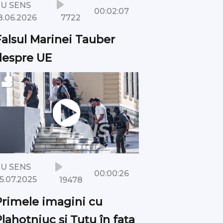
U SENS
00:02:07
7722
8.06.2026
Falsul Marinei Tauber
despre UE
U SENS
00:00:26
19478
5.07.2025
Primele imagini cu
lahotniuc și Țuțu în fața