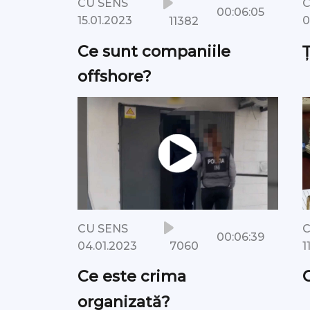
CU SENS
C
00:06:05
11382
15.01.2023
0
Ce sunt companiile
Ț
offshore?
CU SENS
C
00:06:39
7060
04.01.2023
1
Ce este crima
organizată?