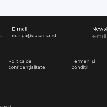
E-mail
Newsl
,
echipa@cusens.md
Politica de
Termeni și
confidențialitate
condiții
tru a-ți oferi cea mai bună experiență pe site-ul nostru web.
 despre cookie-urile pe care le folosim sau să le dezactivezi în
.
setări
served.