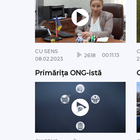
CU SENS
C
00:11:13
2618
08.02.2023
2
Primărița ONG-istă