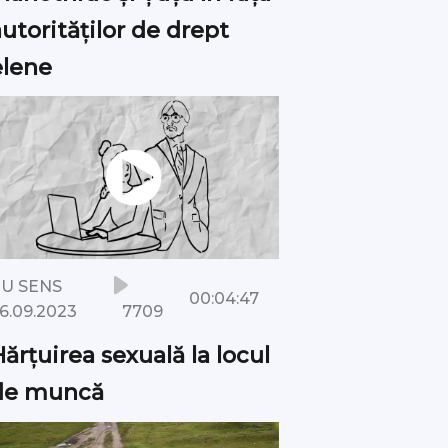
utorităților de drept
elene
U SENS
00:04:47
7709
6.09.2023
ărțuirea sexuală la locul
de muncă