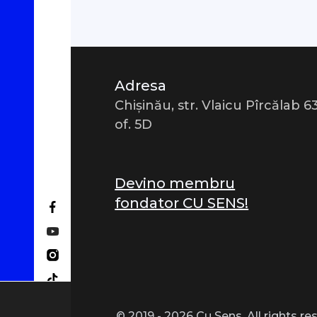
Adresa
Chișinău, str. Vlaicu Pîrcălab 63
of. 5D
Devino membru
fondator CU SENS!
Folosim cookie-uri pen
Poți să afli mai multe
© 2019 - 2026 Cu Sens. All rights re