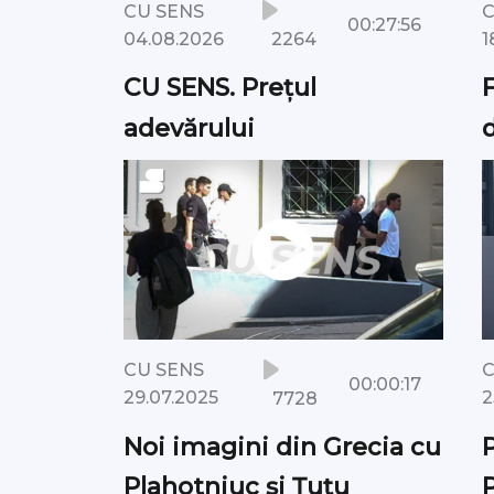
CU SENS
C
00:27:56
2264
04.08.2026
1
CU SENS. Prețul
adevărului
CU SENS
C
00:00:17
ast
7728
29.07.2025
2
Noi imagini din Grecia cu
ă LIVE
Plahotniuc și Țuțu
P