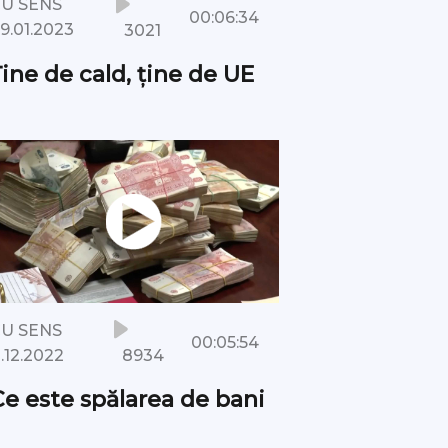
U SENS
00:06:34
3021
9.01.2023
ine de cald, ține de UE
U SENS
00:05:54
8934
1.12.2022
Ce este spălarea de bani