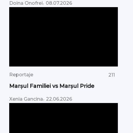
,
Doina Onofrei
08.07.2026
Reportaje
211
Marșul Familiei vs Marșul Pride
,
Xenia Gancina
22.06.2026