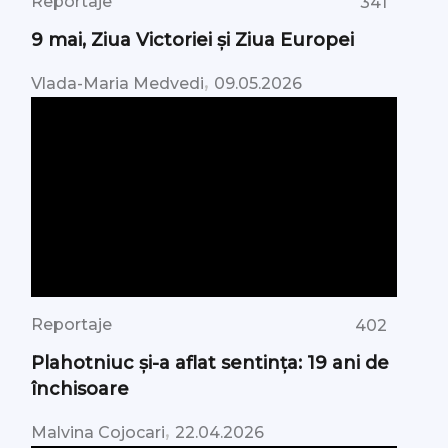
Reportaje
341
9 mai, Ziua Victoriei şi Ziua Europei
,
Vlada-Maria Medvedi
09.05.2026
Reportaje
402
Plahotniuc și-a aflat sentința: 19 ani de
închisoare
,
Malvina Cojocari
22.04.2026