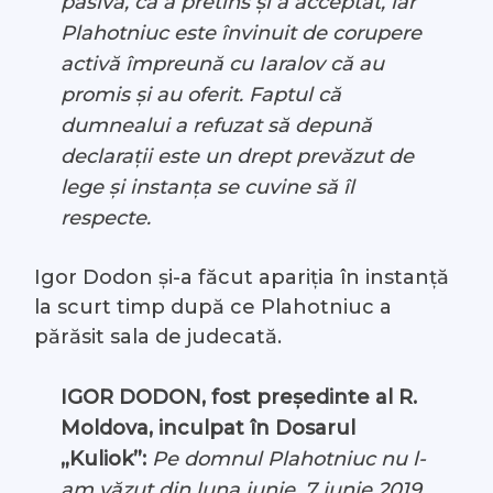
pasivă, că a pretins și a acceptat, iar
Plahotniuc este învinuit de corupere
activă împreună cu Iaralov că au
promis și au oferit. Faptul că
dumnealui a refuzat să depună
declarații este un drept prevăzut de
lege și instanța se cuvine să îl
respecte.
Igor Dodon și-a făcut apariția în instanță
la scurt timp după ce Plahotniuc a
părăsit sala de judecată.
IGOR DODON, fost președinte al R.
Moldova, inculpat în Dosarul
„Kuliok”:
Pe domnul Plahotniuc nu l-
am văzut din luna iunie, 7 iunie 2019,