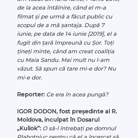
de la acea întâlnire, când el m-a
filmat și pe urmă a făcut public cu
scopul de a mă șantaja. După 7
iunie, pe data de 14 iunie [2019], el a
fugit din țară împreună cu Șor. Toți
țineți minte, când am creat coaliția
cu Maia Sandu. Mai mult nu l-am
văzut. Să spun că tare mi-e dor? Nu
mi-e dor.
Reporter:
Ce era în acea pungă?
IGOR DODON, fost președinte al R.
Moldova, inculpat în Dosarul
„Kuliok”:
O să-l întrebați pe domnul
Plahotniuc pentru că el a încercat să