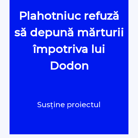
Plahotniuc refuză
Oamenii Legii
să depună mărturii
#Verificat
împotriva lui
#PeScurt din Parlament
Dodon
#PeScurt din CMC
#ProContra
Susține proiectul
#Explicat
#Podcast