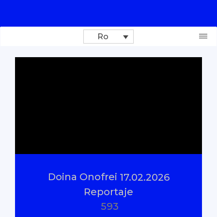
Ro
Donează
Investigații
Reportaje
Documentare
Doina Onofrei
17.02.2026
Interviu cu sens
Reportaje
593
Parlamentul Virtual