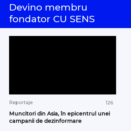
Devino membru
fondator CU SENS
Reportaje
126
Muncitori din Asia, în epicentrul unei
campanii de dezinformare