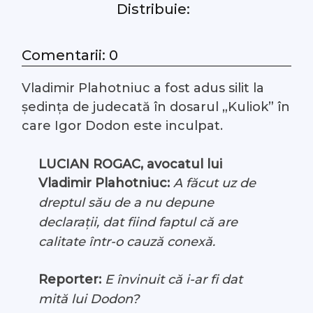
Distribuie:
#Arhivă LIVE
Comentarii: 0
Despre noi
Vladimir Plahotniuc a fost adus silit la
Contacte
ședința de judecată în dosarul „Kuliok” în
care Igor Dodon este inculpat.
LUCIAN ROGAC, avocatul lui
Vladimir Plahotniuc:
A făcut uz de
dreptul său de a nu depune
declarații, dat fiind faptul că are
calitate într-o cauză conexă.
Reporter:
E învinuit că i-ar fi dat
mită lui Dodon?