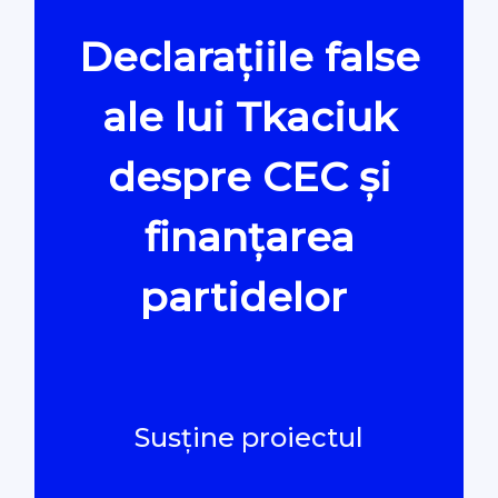
Declarațiile false
Oamenii Legii
ale lui Tkaciuk
#Verificat
despre CEC și
#PeScurt din Parlament
finanțarea
#PeScurt din CMC
partidelor
#ProContra
#Explicat
Susține proiectul
#Podcast