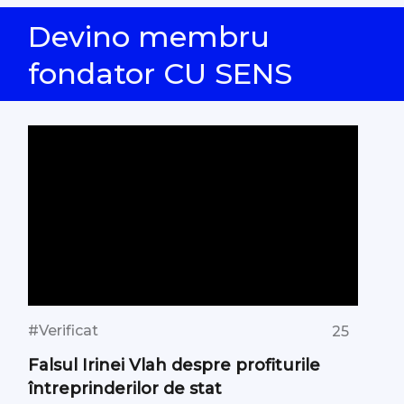
Devino membru
fondator CU SENS
#Verificat
25
Falsul Irinei Vlah despre profiturile
întreprinderilor de stat