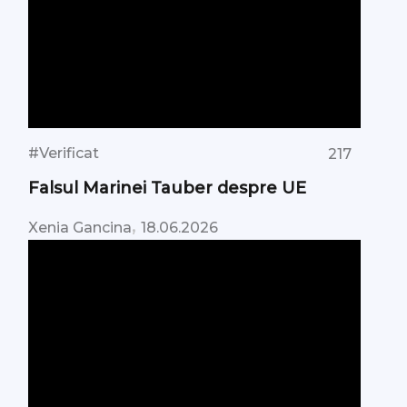
#Verificat
217
Falsul Marinei Tauber despre UE
,
Xenia Gancina
18.06.2026