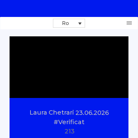
Ro
Donează
Investigații
Reportaje
Documentare
Laura Chetrari
23.06.2026
Interviu cu sens
#Verificat
213
Parlamentul Virtual