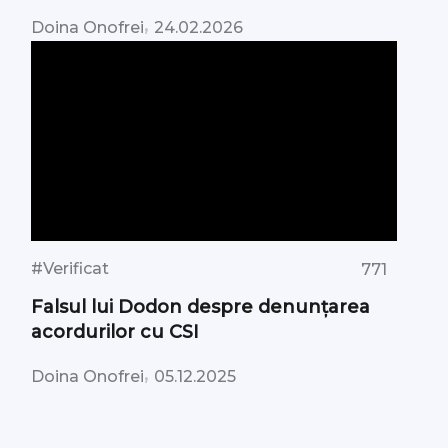
,
Doina Onofrei
24.02.2026
#Verificat
771
Falsul lui Dodon despre denunțarea
acordurilor cu CSI
,
Doina Onofrei
05.12.2025