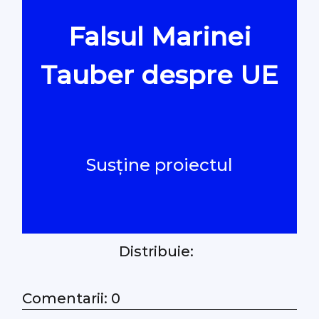
Falsul Marinei
Oamenii Legii
Tauber despre UE
#Verificat
#PeScurt din Parlament
Susține proiectul
#PeScurt din CMC
#ProContra
Distribuie:
#Explicat
#Podcast
Comentarii: 0