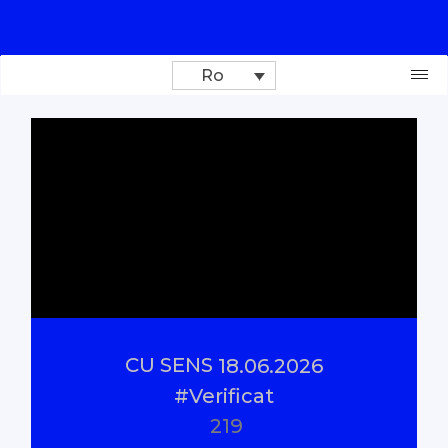
Ro
Donează
Investigații
Reportaje
Documentare
CU SENS
18.06.2026
Interviu cu sens
#Verificat
219
Parlamentul Virtual