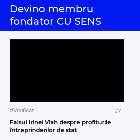
Devino membru
fondator CU SENS
#Verificat
27
Falsul Irinei Vlah despre profiturile
întreprinderilor de stat