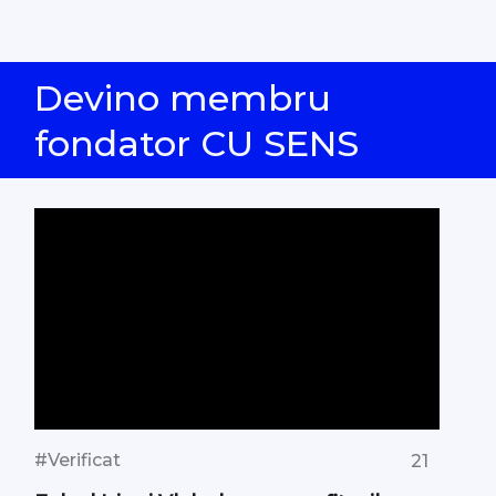
Devino membru
fondator CU SENS
#Verificat
21