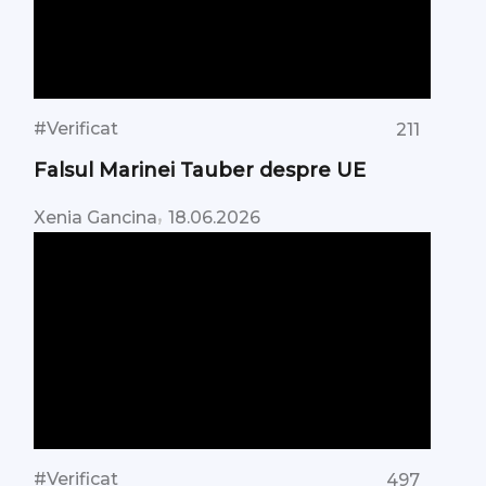
#Verificat
211
Falsul Marinei Tauber despre UE
,
Xenia Gancina
18.06.2026
#Verificat
497