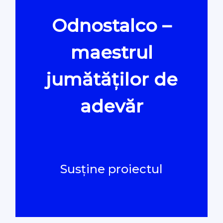
Odnostalco –
Oamenii Legii
maestrul
#Verificat
jumătăților de
#PeScurt din Parlament
adevăr
#PeScurt din CMC
#ProContra
Susține proiectul
#Explicat
#Podcast