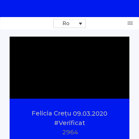
Ro
Donează
Investigații
Reportaje
Documentare
Felicia Crețu
09.03.2020
Interviu cu sens
#Verificat
2964
Parlamentul Virtual