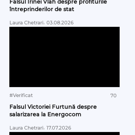
Falsul Irinei Vlah despre profiturile
întreprinderilor de stat
,
Laura Chetrari
03.08.2026
#Verificat
70
Falsul Victoriei Furtună despre
salarizarea la Energocom
,
Laura Chetrari
17.07.2026