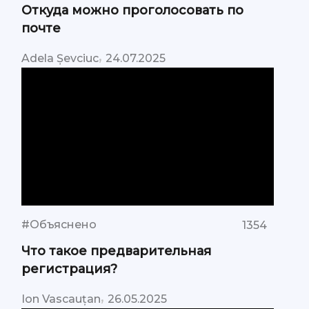
Откуда можно проголосовать по
почте
,
Adela Șevciuc
24.07.2025
#Объяснено
1354
Что такое предварительная
регистрация?
,
Ion Vascauțan
26.05.2025