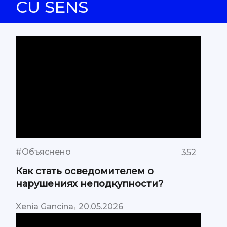
CU SENS
#Объяснено
352
Как стать осведомителем о
нарушениях неподкупности?
,
Xenia Gancina
20.05.2026