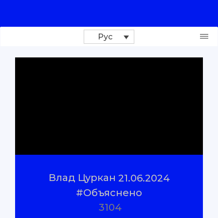
Рус
Поддержи проект
Расследования
Репортажи
#Проверено
Влад Цуркан
21.06.2024
#Объяснено
#Объяснено
3104
О нас