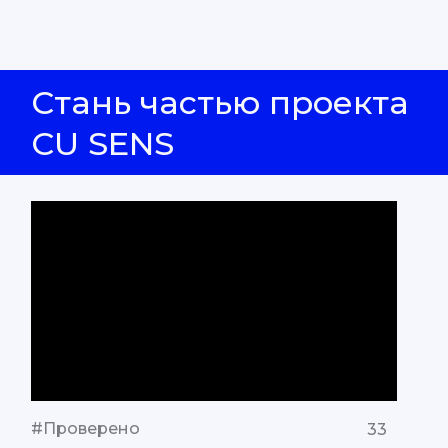
Стань частью проекта
CU SENS
#Проверено
33