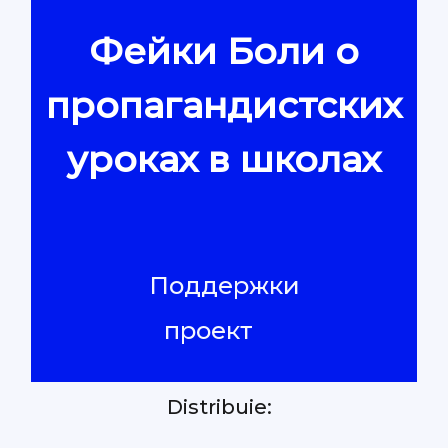
Фейки Боли о
Контакты
пропагандистских
уроках в школах
Поддержки
проект
Distribuie: