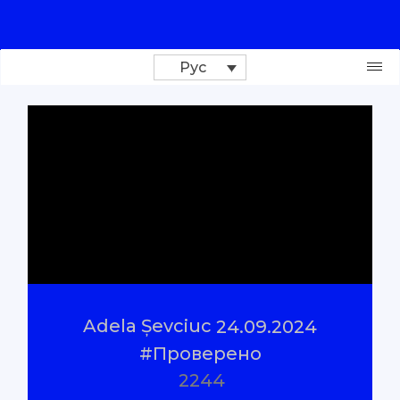
Рус
Поддержи проект
Расследования
Репортажи
#Проверено
Adela Șevciuc
24.09.2024
#Объяснено
#Проверено
2244
О нас