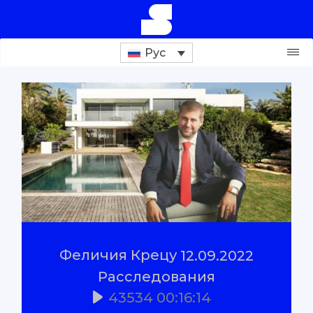
Рус
Поддержи проект
Расследования
Репортажи
#Проверено
Феличия Крецу
12.09.2022
#Объяснено
Расследования
43534
00:16:14
О нас