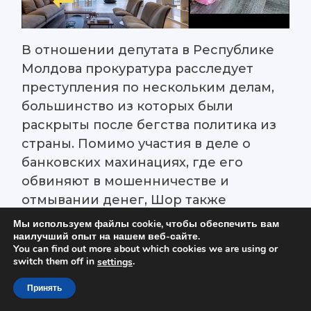
В отношении депутата в Республике
Молдова прокуратура расследует
преступления по нескольким делам,
большинство из которых были
раскрыты после бегства политика из
страны. Помимо участия в деле о
банковских махинациях, где его
обвиняют в мошенничестве и
отмывании денег, Шор также
находится под следствием за ложные
Мы используем файлы cookie, чтобы обеспечить вам
заявления. Депутат не сообщил
наилучший опыт на нашем веб-сайте.
You can find out more about which cookies we are using or
Национальному органу по
switch them off in
.
settings
неподкупности обо всех активах,
Принять
которыми владеет его семья, а также