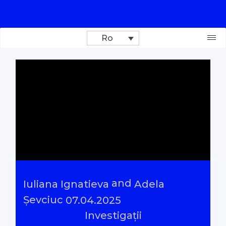
Ro
Donează
Investigații
Reportaje
Documentare
and
Iuliana Ignatieva
Adela
Interviu cu sens
Șevciuc
07.04.2025
Investigații
Parlamentul Virtual