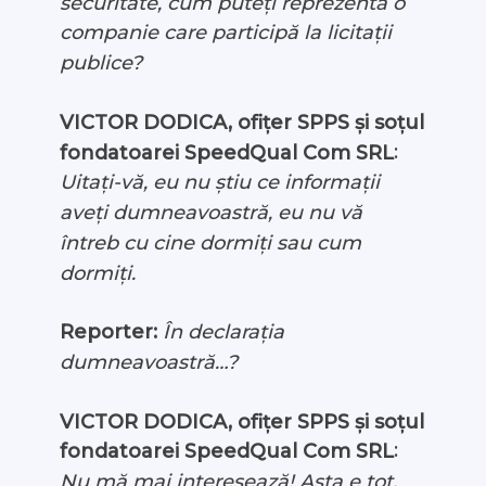
securitate, cum puteți reprezenta o
companie care participă la licitații
publice?
VICTOR DODICA, ofițer SPPS și soțul
:
fondatoarei SpeedQual Com SRL
Uitați-vă, eu nu știu ce informații
aveți dumneavoastră, eu nu vă
întreb cu cine dormiți sau cum
dormiți.
Reporter:
În declarația
dumneavoastră…?
VICTOR DODICA, ofițer SPPS și soțul
:
fondatoarei SpeedQual Com SRL
Nu mă mai interesează! Asta e tot.