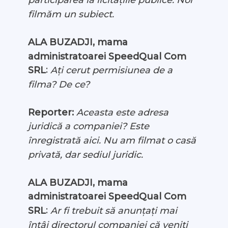
participarea la licitațiile publice. Noi
filmăm un subiect.
ALA BUZADJI, mama
administratoarei SpeedQual Com
:
SRL
Ați cerut permisiunea de a
filma? De ce?
Reporter:
Aceasta este adresa
juridică a companiei? Este
înregistrată aici. Nu am filmat o casă
privată, dar sediul juridic.
ALA BUZADJI, mama
administratoarei SpeedQual Com
:
SRL
Ar fi trebuit să anunțați mai
întâi directorul companiei că veniți