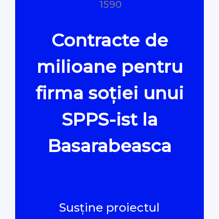
1590
Oamenii Legii
Contracte de
#Verificat
milioane pentru
#PeScurt din Parlament
firma soției unui
SPPS-ist la
#PeScurt din CMC
Basarabeasca
#ProContra
#Explicat
#Podcast
Susține proiectul