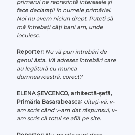
primarul ne reprezintă interesele și
face declarații în numele primăriei.
Noi nu avem niciun drept. Puteți să
mă întrebați câți bani am, unde
locuiesc.
Reporter:
Nu vă pun întrebări de
genul ăsta. Vă adresez întrebări care
au legătură cu munca
dumneavoastră, corect?
ELENA ȘEVCENCO, arhitectă-șefă,
:
Primăria Basarabeasca
Uitați-vă, v-
am scris când v-am dat răspunsul, v-
am scris că totul se află pe site.
Reporter:
Nu, pe site sunt doar