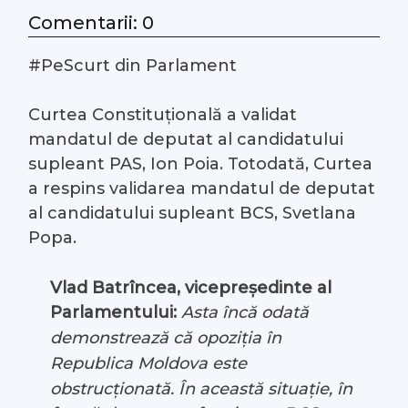
Comentarii: 0
#Arhivă LIVE
#PeScurt din Parlament
Despre noi
Curtea Constituțională a validat
Contacte
mandatul de deputat al candidatului
supleant PAS, Ion Poia. Totodată, Curtea
a respins validarea mandatul de deputat
al candidatului supleant BCS, Svetlana
Popa.
Vlad Batrîncea, vicepreședinte al
Parlamentului:
Asta încă odată
demonstrează că opoziția în
Republica Moldova este
obstrucționată. În această situație, în