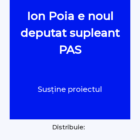
Ion Poia e noul
Oamenii Legii
deputat supleant
#Verificat
PAS
#PeScurt din Parlament
#PeScurt din CMC
Susține proiectul
#ProContra
#Explicat
Distribuie:
#Podcast