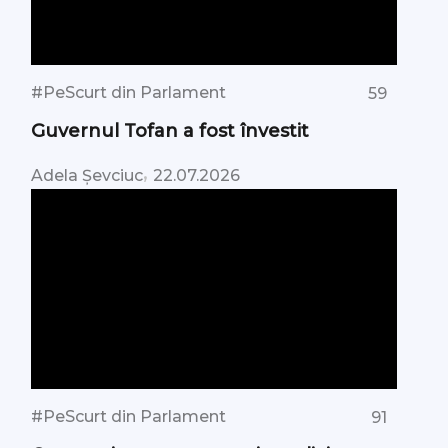
#PeScurt din Parlament
59
Guvernul Tofan a fost învestit
,
Adela Șevciuc
22.07.2026
#PeScurt din Parlament
91