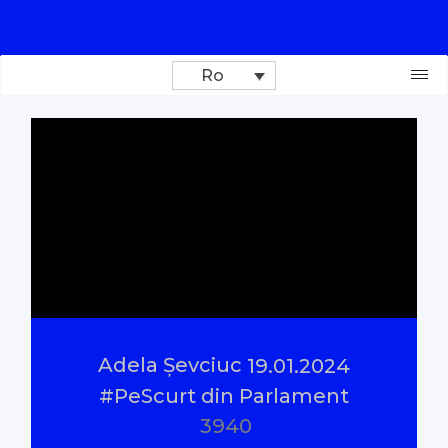
Ro
Donează
Investigații
Reportaje
Documentare
Adela Șevciuc
19.01.2024
Interviu cu sens
#PeScurt din Parlament
3940
Parlamentul Virtual