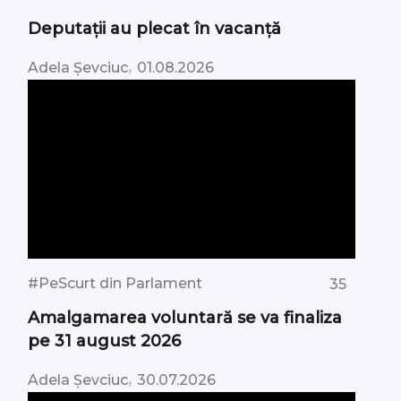
Deputații au plecat în vacanță
,
Adela Șevciuc
01.08.2026
#PeScurt din Parlament
35
Amalgamarea voluntară se va finaliza
pe 31 august 2026
,
Adela Șevciuc
30.07.2026