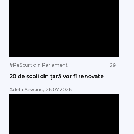
#PeScurt din Parlament
29
20 de școli din țară vor fi renovate
,
Adela Șevciuc
26.07.2026