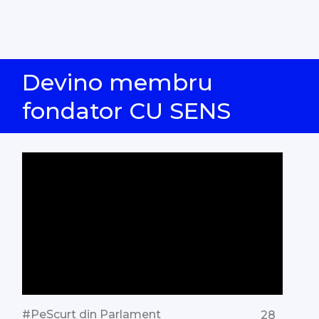
Devino membru
fondator CU SENS
#PeScurt din Parlament
28