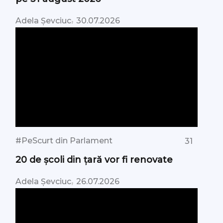
,
Adela Șevciuc
30.07.2026
#PeScurt din Parlament
31
20 de școli din țară vor fi renovate
,
Adela Șevciuc
26.07.2026