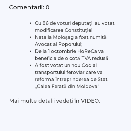
Comentarii: 0
#Arhivă LIVE
Cu 86 de voturi deputații au votat
Despre noi
modificarea Constituției;
Natalia Moloșag a fost numită
Contacte
Avocat al Poporului;
De la 1 octombrie HoReCa va
beneficia de o cotă TVA redusă;
A fost votat un nou Cod al
transportului feroviar care va
reforma Întreprinderea de Stat
„Calea Ferată din Moldova”.
Mai multe detalii vedeți în VIDEO.