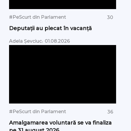
#PeScurt din Parlament
30
Deputații au plecat în vacanță
,
Adela Șevciuc
01.08.2026
#PeScurt din Parlament
36
Amalgamarea voluntară se va finaliza
pe 31 august 2026