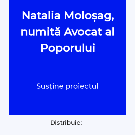
Natalia Moloșag,
Oamenii Legii
numită Avocat al
#Verificat
Poporului
#PeScurt din Parlament
#PeScurt din CMC
Susține proiectul
#ProContra
#Explicat
Distribuie:
#Podcast