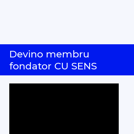
Devino membru
fondator CU SENS