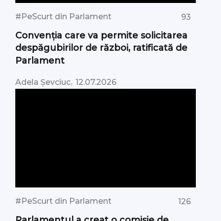
#PeScurt din Parlament
93
Convenția care va permite solicitarea
despăgubirilor de război, ratificată de
Parlament
,
Adela Șevciuc
12.07.2026
#PeScurt din Parlament
126
Parlamentul a creat o comisie de