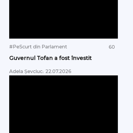
#PeScurt din Parlament
60
Guvernul Tofan a fost învestit
,
Adela Șevciuc
22.07.2026