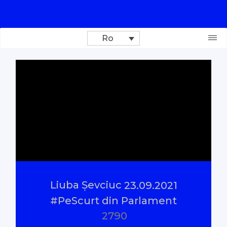
Ro
Donează
Investigații
Reportaje
Documentare
Liuba Șevciuc
23.09.2021
Interviu cu sens
#PeScurt din Parlament
2790
Parlamentul Virtual