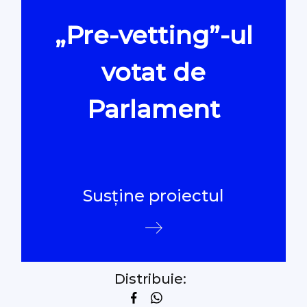
„Pre-vetting”-ul
Oamenii Legii
votat de
#Verificat
Parlament
#PeScurt din Parlament
#PeScurt din CMC
Susține proiectul
#ProContra
#Explicat
Distribuie:
#Podcast