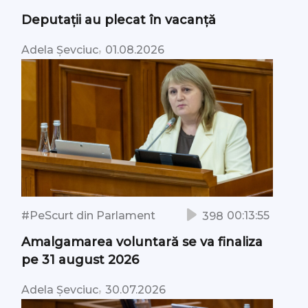
Deputații au plecat în vacanță
,
Adela Șevciuc
01.08.2026
#PeScurt din Parlament
00:13:55
398
Amalgamarea voluntară se va finaliza
pe 31 august 2026
,
Adela Șevciuc
30.07.2026