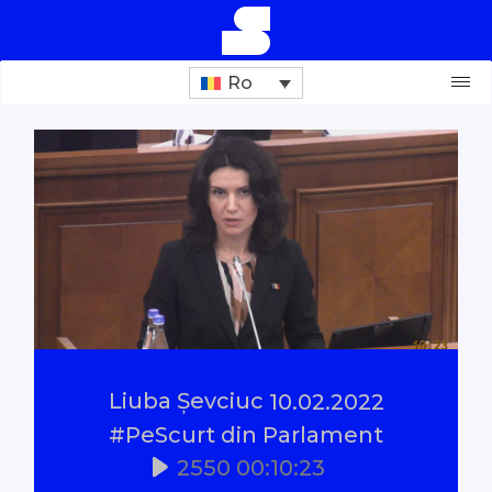
Ro
Donează
Investigații
Reportaje
Documentare
Liuba Șevciuc
10.02.2022
Interviu cu sens
#PeScurt din Parlament
2550
00:10:23
Parlamentul Virtual