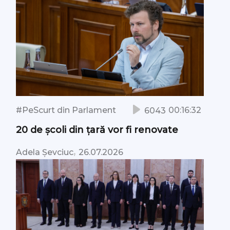
#PeScurt din Parlament
00:16:32
6043
20 de școli din țară vor fi renovate
,
Adela Șevciuc
26.07.2026