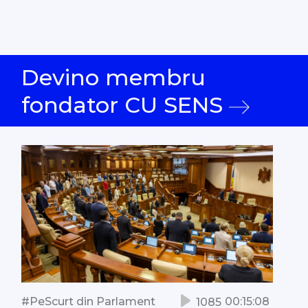
Devino membru
fondator CU SENS
#PeScurt din Parlament
00:15:08
1085