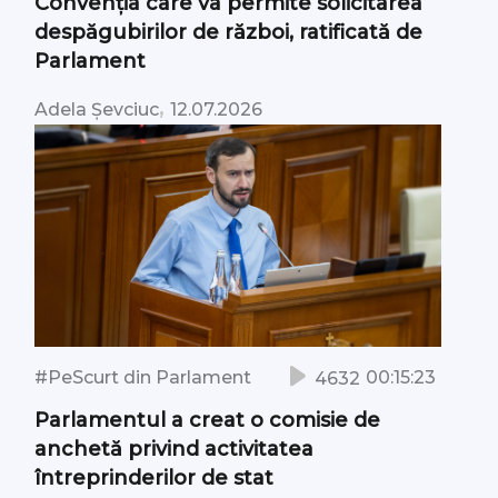
Convenția care va permite solicitarea
despăgubirilor de război, ratificată de
Parlament
,
Adela Șevciuc
12.07.2026
#PeScurt din Parlament
00:15:23
4632
Parlamentul a creat o comisie de
anchetă privind activitatea
întreprinderilor de stat