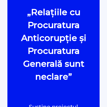
„Relațiile cu
Oamenii Legii
Procuratura
#Verificat
Anticorupție și
#PeScurt din Parlament
Procuratura
#PeScurt din CMC
Generală sunt
#ProContra
neclare”
#Explicat
#Podcast
Susține proiectul