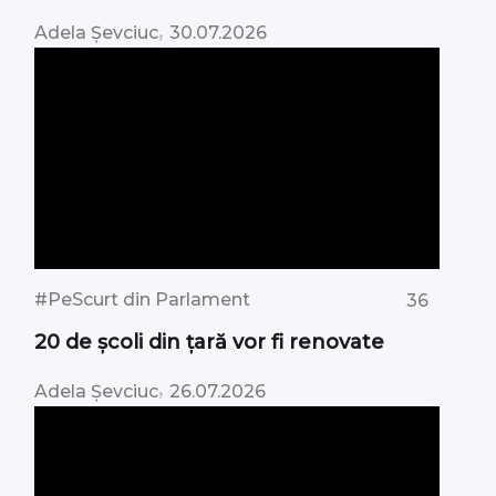
,
Adela Șevciuc
30.07.2026
#PeScurt din Parlament
36
20 de școli din țară vor fi renovate
,
Adela Șevciuc
26.07.2026