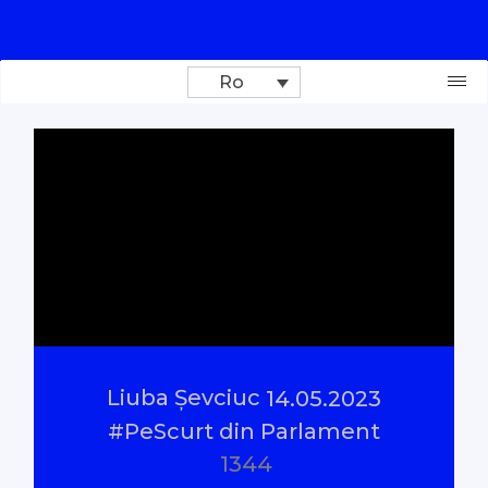
Ro
Donează
Investigații
Reportaje
Documentare
Liuba Șevciuc
14.05.2023
Interviu cu sens
#PeScurt din Parlament
1344
Parlamentul Virtual