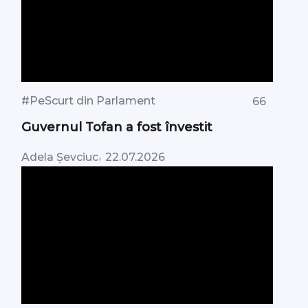
#PeScurt din Parlament
66
Guvernul Tofan a fost învestit
,
Adela Șevciuc
22.07.2026