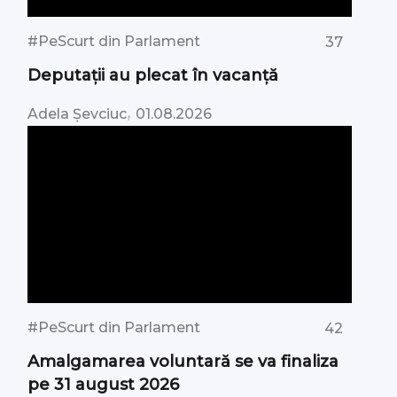
#PeScurt din Parlament
37
Deputații au plecat în vacanță
,
Adela Șevciuc
01.08.2026
#PeScurt din Parlament
42
Amalgamarea voluntară se va finaliza
pe 31 august 2026