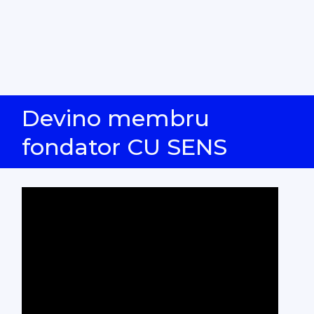
Devino membru
fondator CU SENS