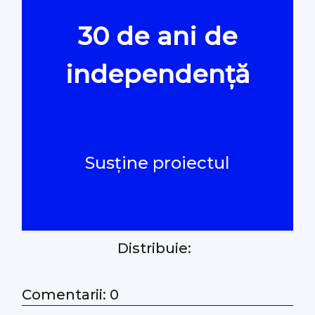
30 de ani de
Oamenii Legii
independență
#Verificat
#PeScurt din Parlament
Susține proiectul
#PeScurt din CMC
#ProContra
Distribuie:
#Explicat
#Podcast
Comentarii: 0