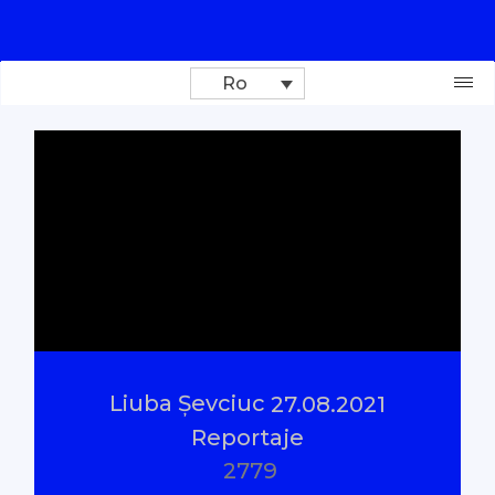
Ro
Donează
Investigații
Reportaje
Documentare
Liuba Șevciuc
27.08.2021
Interviu cu sens
Reportaje
2779
Parlamentul Virtual