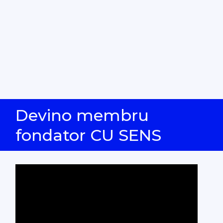
Devino membru
fondator CU SENS