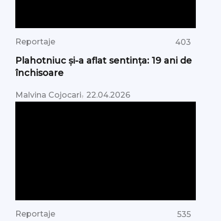
Reportaje
403
Plahotniuc și-a aflat sentința: 19 ani de
închisoare
,
Malvina Cojocari
22.04.2026
Reportaje
535