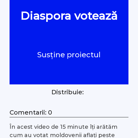
Diaspora votează
Oamenii Legii
#Verificat
Susține proiectul
#PeScurt din Parlament
#PeScurt din CMC
#ProContra
Distribuie:
#Explicat
Comentarii: 0
În acest video de 15 minute îți arătăm
#Podcast
cum au votat moldovenii aflați peste