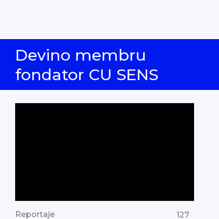
Devino membru
fondator CU SENS
Reportaje
127