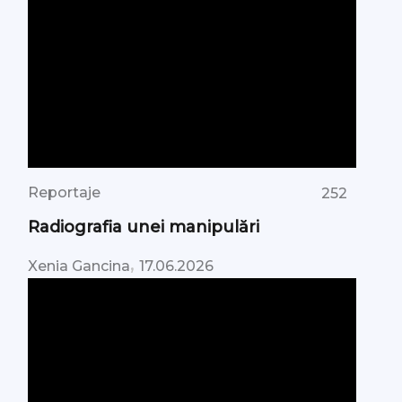
Reportaje
252
Radiografia unei manipulări
,
Xenia Gancina
17.06.2026