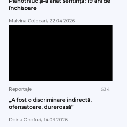
Plahotniuc și-a aflat sentința: 19 ani de
închisoare
,
Malvina Cojocari
22.04.2026
Reportaje
534
„A fost o discriminare indirectă,
ofensatoare, dureroasă”
,
Doina Onofrei
14.03.2026