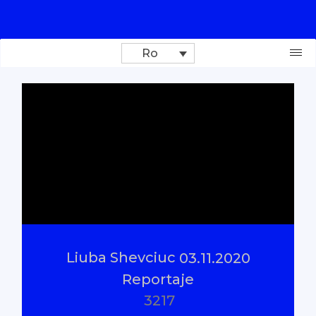
Ro
Donează
Investigații
Reportaje
Documentare
Liuba Shevciuc
03.11.2020
Interviu cu sens
Reportaje
3217
Parlamentul Virtual