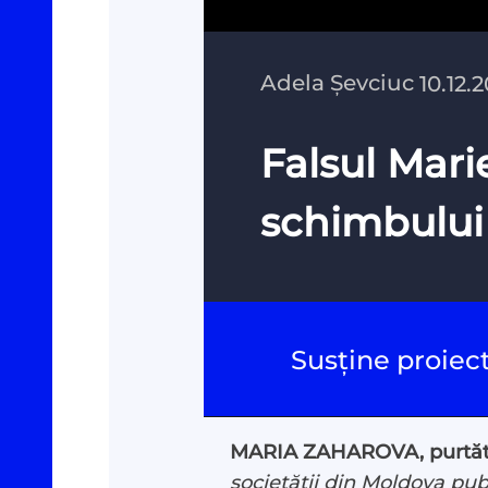
Adela Șevciuc
10.12.
Falsul Mar
schimbului 
Susține proiec
MARIA ZAHAROVA, purtătoar
societății din Moldova pub