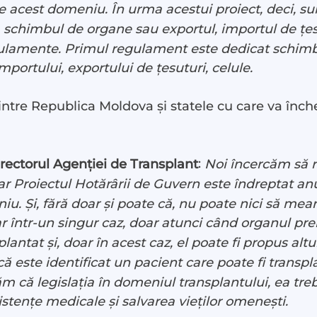
e acest domeniu. În urma acestui proiect, deci, sun
schimbul de organe sau exportul, importul de țesut
gulamente. Primul regulament este dedicat schimbu
portului, exportului de țesuturi, celule.
ntre Republica Moldova și statele cu care va închei
:
ctorul Agenției de Transplant
Noi încercăm să r
ar Proiectul Hotărârii de Guvern este îndreptat a
niu. Și, fără doar și poate că, nu poate nici să mea
 într-un singur caz, doar atunci când organul prel
lantat și, doar în acest caz, el poate fi propus altu
acă este identificat un pacient care poate fi transpl
 că legislația în domeniul transplantului, ea trebu
istențe medicale și salvarea vieților omenești.