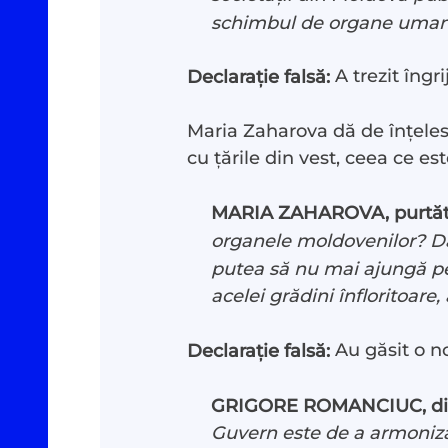
schimbul de organe umane ș
A trezit îngri
Declarație falsă:
Maria Zaharova dă de înțeles
cu țările din vest, ceea ce est
Investigații
#Podca
MARIA ZAHAROVA, purtătoa
Reportaje
#Arhivă
organele moldovenilor? Dar
putea să nu mai ajungă pen
Documentare
Despre
acelei grădini înfloritoare,
Au găsit o no
Declarație falsă:
Interviu cu sens
Contac
GRIGORE ROMANCIUC, dire
Parlamentul Virtual
Donea
Guvern este de a armoniza,