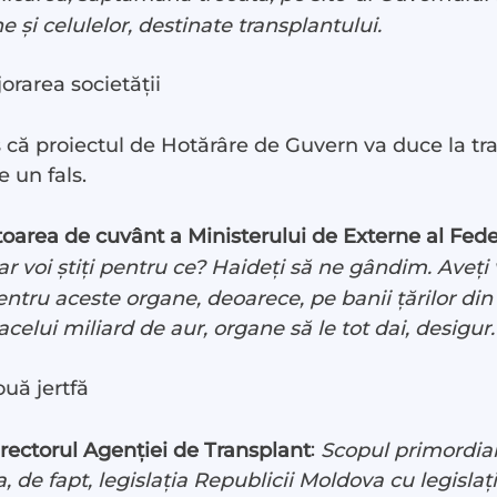
i celulelor, destinate transplantului.
jorarea societății
 că proiectul de Hotărâre de Guvern va duce la tra
e un fals.
st
rea de cuvânt a Ministerului de Externe al Fede
 LIVE
 voi știți pentru ce? Haideți să ne gândim. Aveți 
tru aceste organe, deoarece, pe banii țărilor din V
 noi
 acelui miliard de aur, organe să le tot dai, desigur.
uă jertfă
te
:
ctorul Agenției de Transplant
Scopul primordial
ză
 de fapt, legislația Republicii Moldova cu legislaț