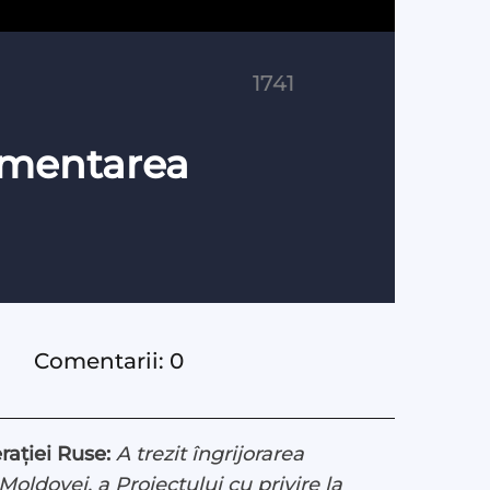
1741
ementarea
Comentarii: 0
ației Ruse:
A trezit îngrijorarea
oldovei, a Proiectului cu privire la