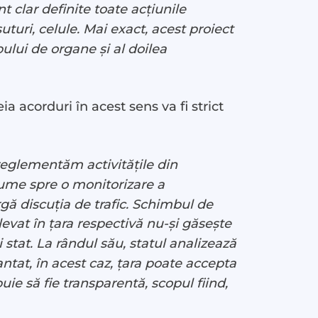
t clar definite toate acțiunile
uri, celule. Mai exact, acest proiect
lui de organe și al doilea
a acorduri în acest sens va fi strict
eglementăm activitățile din
nume spre o monitorizare a
rgă discuția de trafic. Schimbul de
evat în țara respectivă nu-și găsește
i stat. La rândul său, statul analizează
antat, în acest caz, țara poate accepta
ie să fie transparentă, scopul fiind,