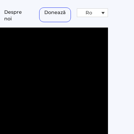
Despre
Donează
Ro
noi