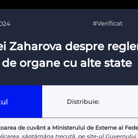
#Verificat
2024
iei Zaharova despre regl
de organe cu alte state
tul
Distribuie:
ea de cuvânt a Ministerului de Externe al Feder
licarea, săptămâna trecută, pe site-ul Guvernului M