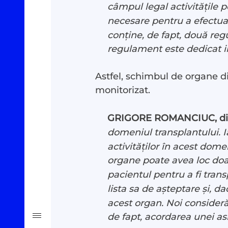
câmpul legal activitățile p
Oamenii Legii
necesare pentru a efectua 
conține, de fapt, două re
#Verificat
regulament este dedicat im
#PeScurt din Parlament
Astfel, schimbul de organe di
monitorizat.
#PeScurt din CMC
GRIGORE ROMANCIUC, dire
domeniul transplantului. I
#ProContra
activităților în acest dome
organe poate avea loc doar
#Explicat
pacientul pentru a fi transp
lista sa de așteptare și, d
acest organ. Noi considerăm
de fapt, acordarea unei as