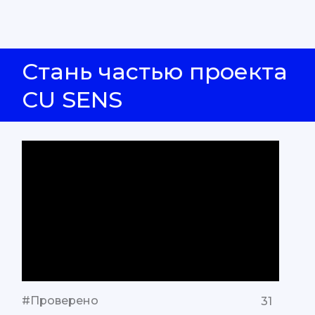
Стань частью проекта
CU SENS
#Проверено
31