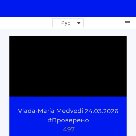
Рус
Поддержи проект
Расследования
Репортажи
#Проверено
Vlada-Maria Medvedi
24.03.2026
#Объяснено
#Проверено
497
О нас