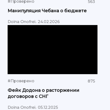
#Проверено
563
Манипуляция Чебана о бюджете
,
Doina Onofrei
24.02.2026
#Проверено
875
Фейк Додона о расторжении
договоров с СНГ
,
Doina Onofrei
05.12.2025