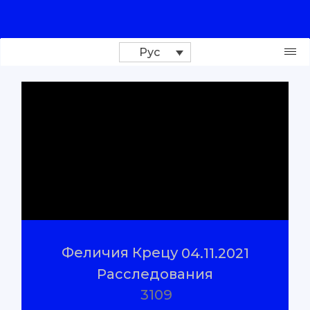
Рус
Поддержи проект
Расследования
Репортажи
#Проверено
Феличия Крецу
04.11.2021
#Объяснено
Расследования
3109
О нас