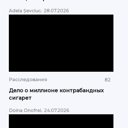
,
Adela Șevciuc
28.07.2026
Расследования
82
Дело о миллионе контрабандных
сигарет
,
Doina Onofrei
24.07.2026