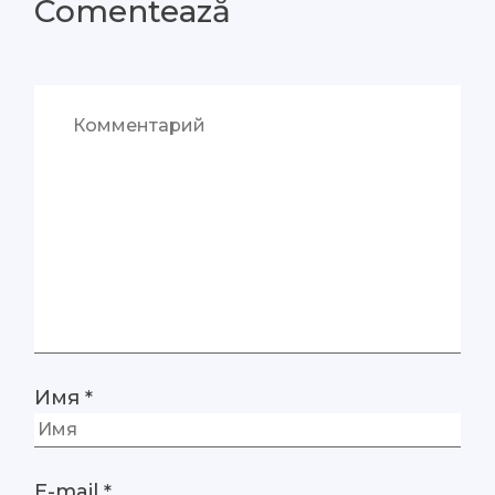
Comentează
Имя
*
E-mail
*