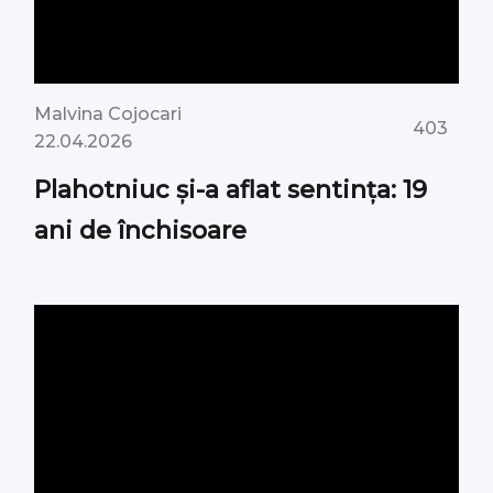
Malvina Cojocari
403
22.04.2026
Plahotniuc și-a aflat sentința: 19
ani de închisoare