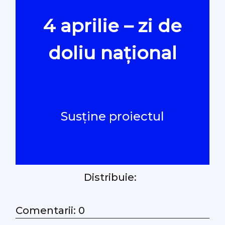
4 aprilie – zi de
Oamenii Legii
doliu național
#Verificat
#PeScurt din Parlament
Susține proiectul
#PeScurt din CMC
#ProContra
Distribuie:
#Explicat
#Podcast
Comentarii: 0