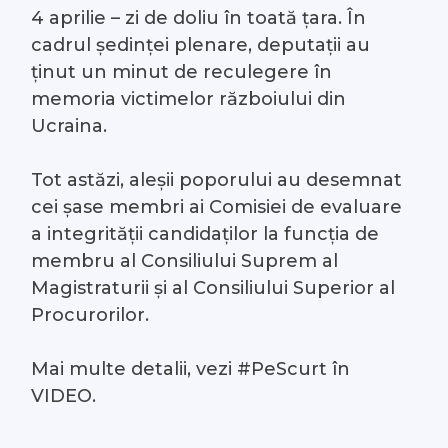
4 aprilie – zi de doliu în toată țara. În
#Arhivă LIVE
cadrul ședinței plenare, deputații au
ținut un minut de reculegere în
Despre noi
memoria victimelor războiului din
Ucraina.
Contacte
Tot astăzi, aleșii poporului au desemnat
cei șase membri ai Comisiei de evaluare
a integrității candidaților la funcția de
membru al Consiliului Suprem al
Magistraturii și al Consiliului Superior al
Procurorilor.
Mai multe detalii, vezi #PeScurt în
VIDEO.