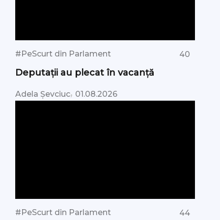
#PeScurt din Parlament
40
Deputații au plecat în vacanță
,
Adela Șevciuc
01.08.2026
#PeScurt din Parlament
44