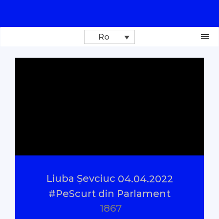
Ro
Donează
Investigații
Reportaje
Documentare
Liuba Șevciuc
04.04.2022
Interviu cu sens
#PeScurt din Parlament
1867
Parlamentul Virtual