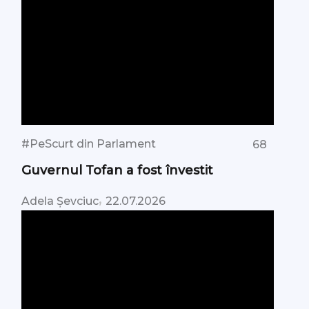
#PeScurt din Parlament
68
Guvernul Tofan a fost învestit
,
Adela Șevciuc
22.07.2026