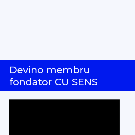
Devino membru
fondator CU SENS