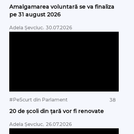
Amalgamarea voluntară se va finaliza
pe 31 august 2026
,
Adela Șevciuc
30.07.2026
#PeScurt din Parlament
38
20 de școli din țară vor fi renovate
,
Adela Șevciuc
26.07.2026