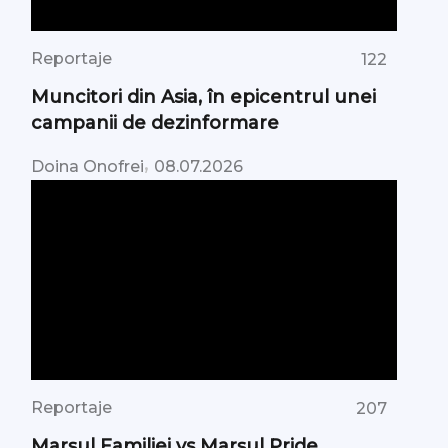
Reportaje
122
Muncitori din Asia, în epicentrul unei
campanii de dezinformare
,
Doina Onofrei
08.07.2026
Reportaje
207
Marșul Familiei vs Marșul Pride