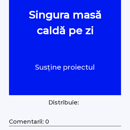
Singura masă
Oamenii Legii
caldă pe zi
#Verificat
#PeScurt din Parlament
Susține proiectul
#PeScurt din CMC
#ProContra
Distribuie:
#Explicat
#Podcast
Comentarii: 0