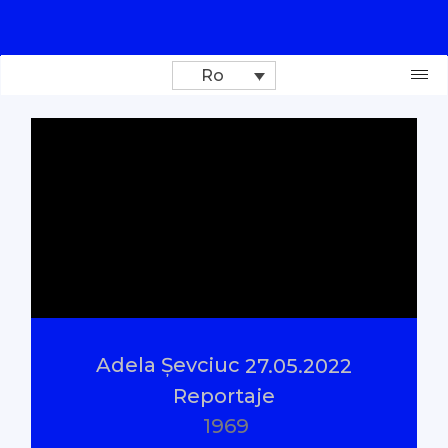
Ro
Donează
Investigații
Reportaje
Documentare
Adela Șevciuc
27.05.2022
Interviu cu sens
Reportaje
1969
Parlamentul Virtual