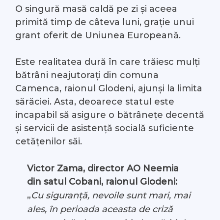
O singură masă caldă pe zi și aceea
#Arhivă LIVE
primită timp de câteva luni, grație unui
grant oferit de Uniunea Europeană.
Despre noi
Este realitatea dură în care trăiesc mulți
Contacte
bătrâni neajutorați din comuna
Camenca, raionul Glodeni, ajunși la limita
sărăciei. Asta, deoarece statul este
incapabil să asigure o bătrânețe decentă
și servicii de asistență socială suficiente
cetățenilor săi.
Victor Zama, director AO Neemia
din satul Cobani, raionul Glodeni:
„
Cu siguranță, nevoile sunt mari, mai
ales, în perioada aceasta de criză