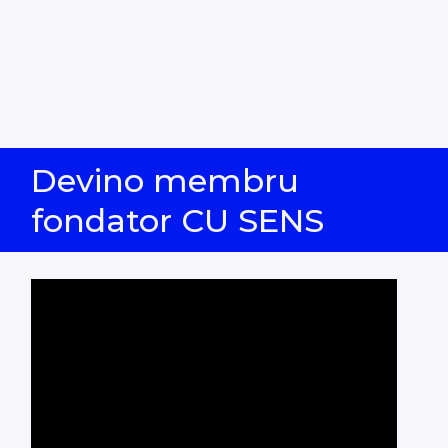
Devino membru
fondator CU SENS