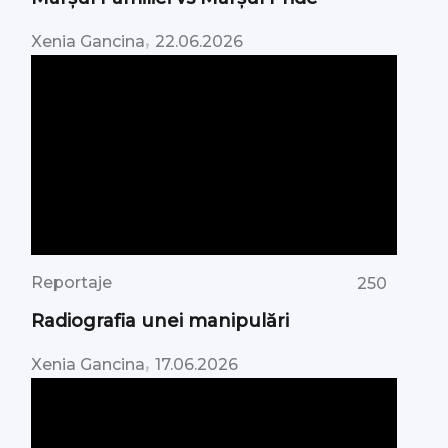
,
Xenia Gancina
22.06.2026
Reportaje
250
Radiografia unei manipulări
,
Xenia Gancina
17.06.2026