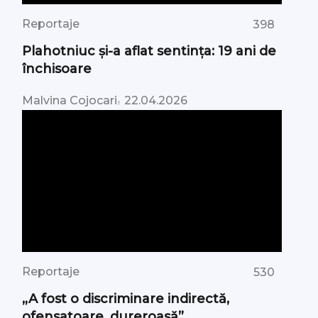
Reportaje
398
Plahotniuc și-a aflat sentința: 19 ani de
închisoare
,
Malvina Cojocari
22.04.2026
Reportaje
530
„A fost o discriminare indirectă,
ofensatoare, dureroasă”