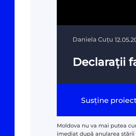
Daniela Cuțu
12.05.2
Declarații 
Susține proiec
Moldova nu va mai putea cum
imediat după anularea stării