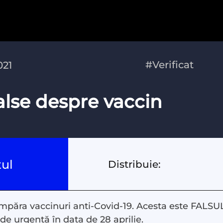
#Verificat
021
false despre vaccin
tul
Distribuie:
păra vaccinuri anti-Covid-19. Acesta este FALSUL
 de urgență în data de 28 aprilie.