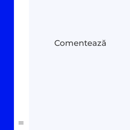
Oamenii Legii
#Verificat
Comentează
#PeScurt din Parlament
#PeScurt din CMC
#ProContra
#Explicat