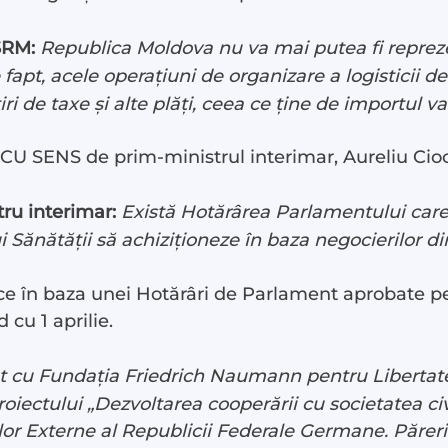
SRM:
Republica Moldova nu va mai putea fi reprez
 fapt, acele operațiuni de organizare a logisticii d
i de taxe și alte plăți, ceea ce ține de importul v
CU SENS de prim-ministrul interimar, Aureliu Cioc
st
tru interimar:
Există Hotărârea Parlamentului care
 LIVE
 Sănătății să achiziționeze în baza negocierilor di
ce în baza unei Hotărâri de Parlament aprobate pe 
 noi
d cu 1 aprilie.
te
iat cu Fundația Friedrich Naumann pentru Libertat
oiectului „Dezvoltarea cooperării cu societatea civil
ză
ilor Externe al Republicii Federale Germane. Păreri