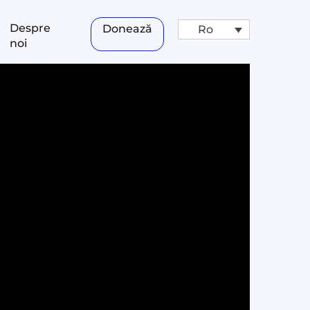
Despre
Donează
Ro
noi