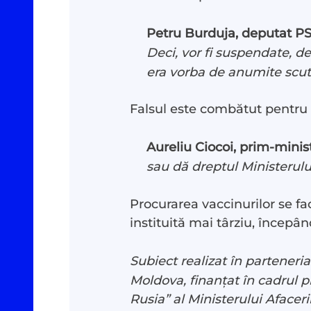
Petru Burduja, deputat P
Deci, vor fi suspendate, de
era vorba de anumite scutir
Falsul este combătut pentru 
Investigații
#Podca
Aureliu Ciocoi, prim-minis
Reportaje
#Arhivă
sau dă dreptul Ministerului
Procurarea vaccinurilor se fa
Documentare
Despre
instituită mai târziu, începân
Interviu cu sens
Contac
Subiect realizat în partener
Moldova, finanțat în cadrul pr
Parlamentul Virtual
Donea
Rusia” al Ministerului Afacer