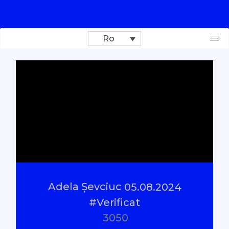
Ro
Donează
Investigații
Reportaje
Documentare
Adela Șevciuc
05.08.2024
Interviu cu sens
#Verificat
3050
Parlamentul Virtual