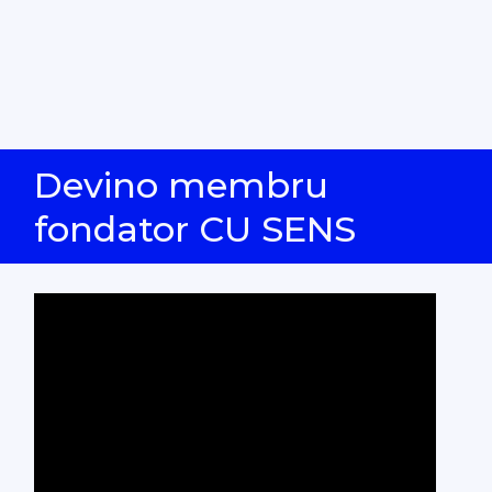
Devino membru
fondator CU SENS