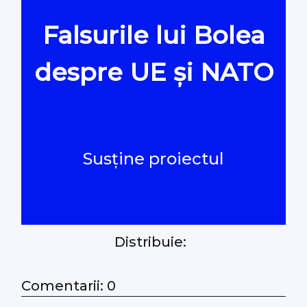
Falsurile lui Bolea
Oamenii Legii
despre UE și NATO
#Verificat
#PeScurt din Parlament
Susține proiectul
#PeScurt din CMC
#ProContra
Distribuie:
#Explicat
#Podcast
Comentarii: 0