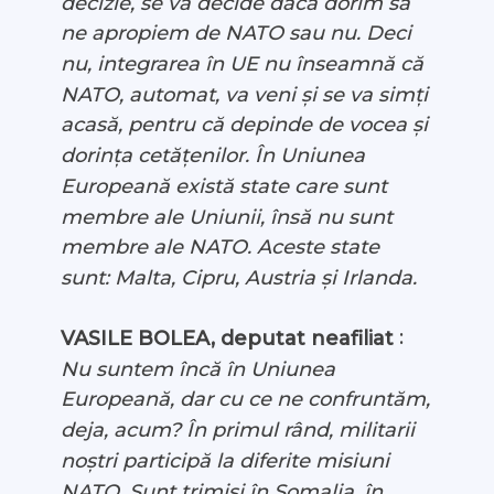
decizie, se va decide dacă dorim să
ne apropiem de NATO sau nu. Deci
nu, integrarea în UE nu înseamnă că
NATO, automat, va veni și se va simți
acasă, pentru că depinde de vocea și
dorința cetățenilor. În Uniunea
Europeană există state care sunt
membre ale Uniunii, însă nu sunt
membre ale NATO. Aceste state
sunt: Malta, Cipru, Austria și Irlanda.
:
VASILE BOLEA, deputat neafiliat
Nu suntem încă în Uniunea
Europeană, dar cu ce ne confruntăm,
deja, acum? În primul rând, militarii
noștri participă la diferite misiuni
NATO. Sunt trimiși în Somalia, în