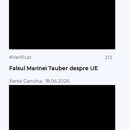
#Verificat
213
Falsul Marinei Tauber despre UE
,
Xenia Gancina
18.06.2026