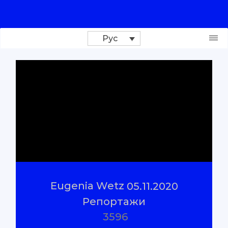
Рус
Поддержи проект
Расследования
Репортажи
#Проверено
Eugenia Wetz
05.11.2020
#Объяснено
Репортажи
3596
О нас