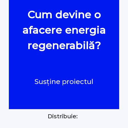
Cum devine o
Oamenii Legii
afacere energia
#Verificat
regenerabilă?
#PeScurt din Parlament
#PeScurt din CMC
Susține proiectul
#ProContra
#Explicat
Distribuie:
#Podcast