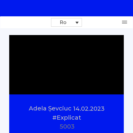
Ro
Donează
Investigații
Reportaje
Documentare
Adela Șevciuc
14.02.2023
Interviu cu sens
#Explicat
5003
Parlamentul Virtual