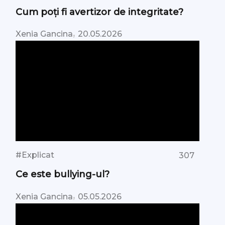
Cum poți fi avertizor de integritate?
,
Xenia Gancina
20.05.2026
#Explicat
307
Ce este bullying-ul?
,
Xenia Gancina
05.05.2026