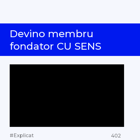
Devino membru
fondator CU SENS
#Explicat
402