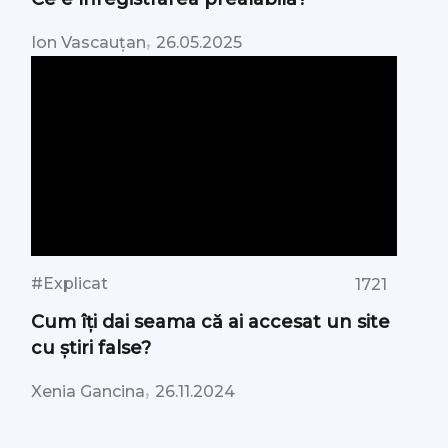
,
Ion Vascauțan
26.05.2025
#Explicat
1721
Cum îți dai seama că ai accesat un site
cu știri false?
,
Xenia Gancina
26.11.2024