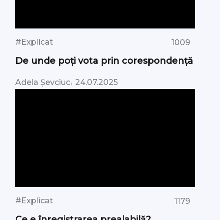
#Explicat
1009
De unde poți vota prin corespondență
,
Adela Șevciuc
24.07.2025
#Explicat
1179
Ce e înregistrarea prealabilă?