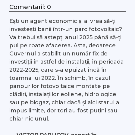
Comentarii: 0
#Arhivă LIVE
Ești un agent economic și ai vrea să-ți
Despre noi
investești banii într-un parc fotovoltaic?
Va trebui să aștepți anul 2025 până să-ți
Contacte
pui pe roate afacerea. Asta, deoarece
Guvernul a stabilit un număr fix de
investiții în astfel de instalații, în perioada
2022-2025, care s-a epuizat încă în
toamna lui 2022. În schimb, în cazul
panourilor fotovoltaice montate pe
clădiri, instalațiilor eoliene, hidrologice
sau pe biogaz, chiar dacă și aici statul a
impus limite, doritori au fost puțini sau
chiar niciunul.