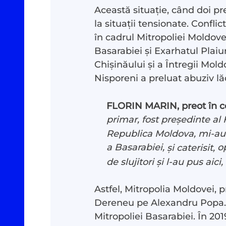
Această situație, când doi preo
la situații tensionate. Confli
în cadrul Mitropoliei Moldovei
Basarabiei și Exarhatul Plaiu
Chișinăului și a Întregii Mol
Nisporeni a preluat abuziv lăca
FLORIN MARIN, preot în c
primar, fost președinte al 
Republica Moldova, mi-au sp
a Basarabiei,
op
și caterisit,
de slujitori și l-au pus aici,
Astfel, Mitropolia Moldovei, 
Dereneu pe Alexandru Popa. Ac
Mitropoliei Basarabiei. În 201