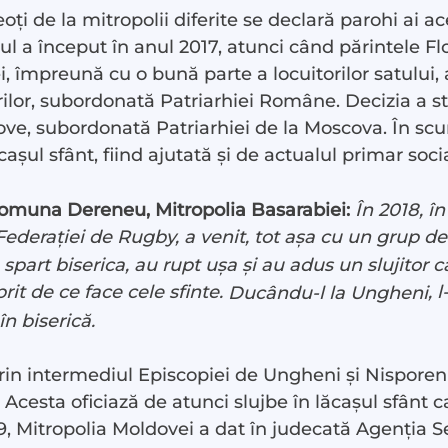
ți de la mitropolii diferite se declară parohi ai ace
ctul a început în anul 2017, atunci când părintele Fl
, împreună cu o bună parte a locuitorilor satului, 
rilor, subordonată Patriarhiei Române. Decizia a s
dove, subordonată Patriarhiei de la Moscova. În sc
șul sfânt, fiind ajutată și de actualul primar social
omuna Dereneu, Mitropolia Basarabiei:
În 2018, în
Federației de Rugby, a venit, tot așa cu un grup de
art biserica, au rupt ușa și au adus un slujitor ca
rit de ce face cele sfinte.
, 
Ducându-l la Ungheni
 în biserică.
prin intermediul Episcopiei de Ungheni și Nisporeni
esta oficiază de atunci slujbe în lăcașul sfânt care
9, Mitropolia Moldovei a dat în judecată Agenția Se