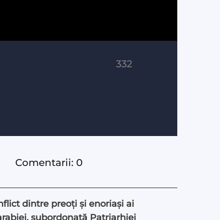
332
Comentarii: 0
ict dintre preoți și enoriași ai
arabiei, subordonată Patriarhiei