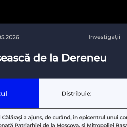
Investigații
05.2026
ească de la Dereneu
tul
Distribuie:
lărași a ajuns, de curând, în epicentrul unui confl
nată Patriarhiei de la Moscova, și Mitropoliei Bas