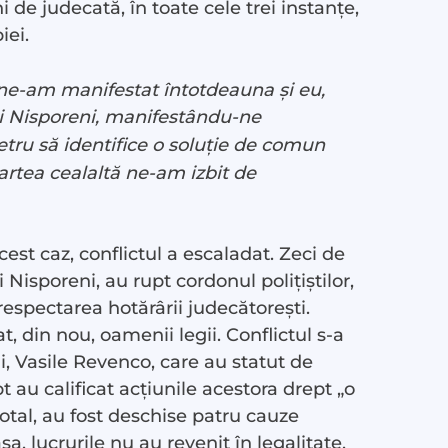
 de judecată, în toate cele trei instanțe,
iei.
ne-am manifestat întotdeauna și eu,
și Nisporeni, manifestându-ne
Petru să identifice o soluție de comun
partea cealaltă ne-am izbit de
est caz, conflictul a escaladat. Zeci de
 Nisporeni, au rupt cordonul polițiștilor,
 respectarea hotărârii judecătorești.
t, din nou, oamenii legii. Conflictul s-a
ui, Vasile Revenco, care au statut de
 au calificat acțiunile acestora drept „o
total, au fost deschise patru cauze
a, lucrurile nu au revenit în legalitate,