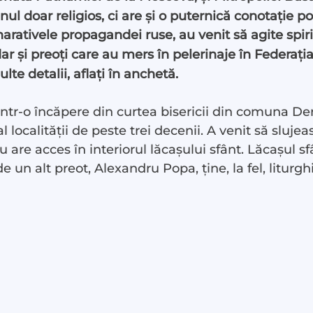
l doar religios, ci are și o puternică conotație pol
arativele propagandei ruse, au venit să agite spiri
ar și preoți care au mers în pelerinaje în Federația
lte detalii, aflați în anchetă.
Într-o încăpere din curtea bisericii din comuna Der
st
al localității de peste trei decenii. A venit să slu
 nu are acces în interiorul lăcașului sfânt. Lăcașul 
 LIVE
de un alt preot, Alexandru Popa, ține, la fel, litur
 noi
te
ză