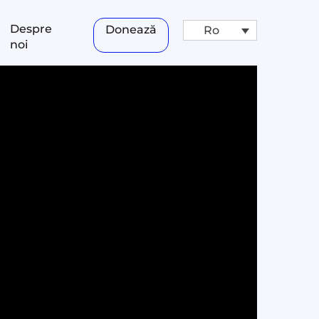
Despre
Donează
Ro
noi