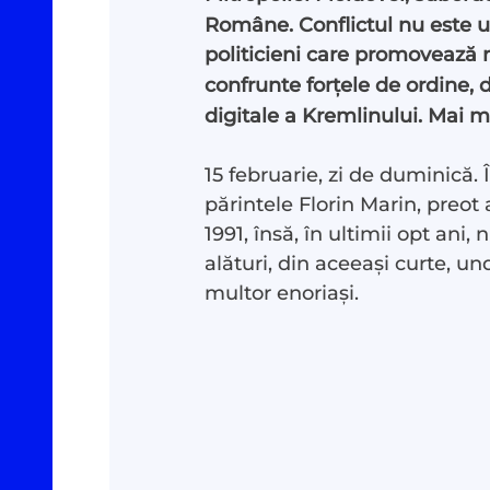
Române. Conflictul nu este unu
politicieni care promovează n
confrunte forțele de ordine, d
digitale a Kremlinului. Mai mu
15 februarie, zi de duminică. 
Investigații
#Podca
părintele Florin Marin, preot 
1991, însă, în ultimii opt ani,
Reportaje
#Arhivă
alături, din aceeași curte, un
multor enoriași.
Documentare
Despre
Interviu cu sens
Contac
Parlamentul Virtual
Donea