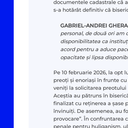
documentele cadastrale că are
s-a hotărât definitiv că biser
GABRIEL-ANDREI GHERASĂ, 
personal, de două ori am 
disponibilitatea ca institu
acord pentru a aduce pacea
opacitate și lipsa disponibi
Pe 10 februarie 2026, la opt l
preoți și enoriași în frunte c
veniți la solicitarea preotulu
Aceștia au pătruns în biserică
finalizat cu reținerea a șase 
învinuiți. De asemenea, au fo
provocare”. În confruntarea cu
penale pentru huliganism, ultr