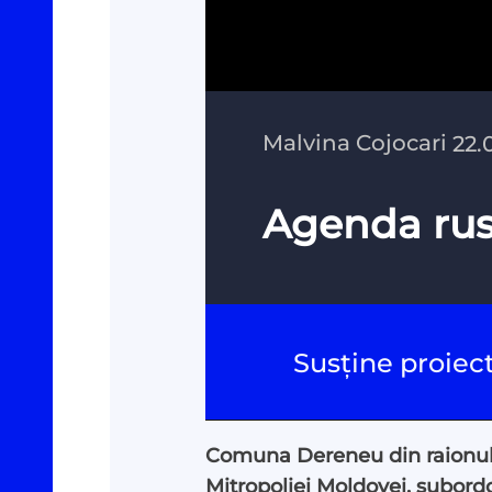
Malvina Cojocari
22.
Agenda rus
Susține proiec
Comuna Dereneu din raionul Că
Mitropoliei Moldovei, subordo