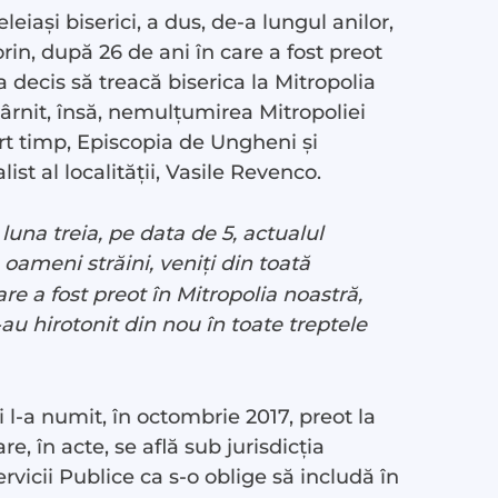
leiași biserici, a dus, de-a lungul anilor,
orin, după 26 de ani în care a fost preot
a decis să treacă biserica la Mitropolia
târnit, însă, nemulțumirea Mitropoliei
urt timp, Episcopia de Ungheni și
ist al localității, Vasile Revenco.
 luna treia, pe data de 5, actualul
 oameni străini, veniți din toată
re a fost preot în Mitropolia noastră,
l-au hirotonit din nou în toate treptele
 l-a numit, în octombrie 2017, preot la
, în acte, se află sub jurisdicția
rvicii Publice ca s-o oblige să includă în