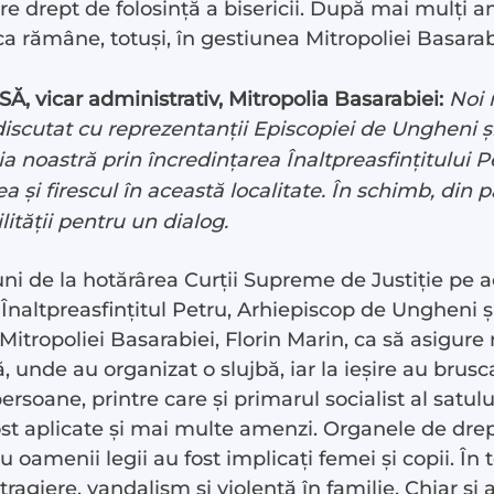
 drept de folosință a bisericii. După mai mulți ani
ica rămâne, totuși, în gestiunea Mitropoliei Basarab
vicar administrativ, Mitropolia Basarabiei:
Noi 
discutat cu reprezentanții Episcopiei de Ungheni 
ția noastră prin încredințarea Înaltpreasfințitului 
 și firescul în această localitate. În schimb, din 
lității pentru un dialog.
uni de la hotărârea Curții Supreme de Justiție pe ac
u Înaltpreasfințitul Petru, Arhiepiscop de Ungheni și
i Mitropoliei Basarabiei, Florin Marin, ca să asigure
, unde au organizat o slujbă, iar la ieșire au brusca
persoane, printre care și primarul socialist al satul
st aplicate și mai multe amenzi. Organele de drept
 oamenii legii au fost implicați femei și copii. În 
agiere, vandalism și violență în familie. Chiar și aș