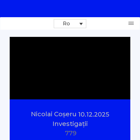
Ro
Donează
Investigații
Reportaje
Documentare
Nicolai Coșeru
10.12.2025
Interviu cu sens
Investigații
779
Parlamentul Virtual