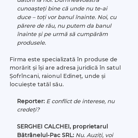
datorii la noi. Dumneavoastră
cunoașteți bine că unde nu te-ai
duce – toți vor banul înainte. Noi, cu
părere de rău, nu putem da banul
înainte și pe urmă să cumpărăm
produsele.
Firma este specializată în produse de
morărit și își are adresa juridică în satul
Șofrîncani, raionul Edineț, unde și
locuiește tatăl său.
Reporter:
E conflict de interese, nu
credeți?
SERGHEI CALCHEI, proprietarul
Bătrânelul-Pac SRL:
Nu. Auziți, voi