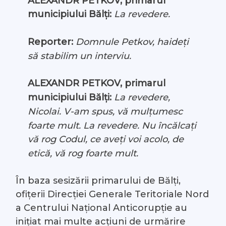
ALEXANDR PETKOV, primarul
municipiului Bălți:
La revedere.
Reporter:
Domnule Petkov, haideți
să stabilim un interviu.
ALEXANDR PETKOV, primarul
municipiului Bălți:
La revedere,
Nicolai. V-am spus, vă mulțumesc
foarte mult. La revedere. Nu încălcați
vă rog Codul, ce aveți voi acolo, de
etică, vă rog foarte mult.
În baza sesizării primarului de Bălți,
ofițerii Direcției Generale Teritoriale Nord
a Centrului Național Anticorupție au
inițiat mai multe acțiuni de urmărire