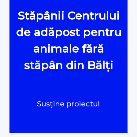
Stăpânii Centrului
Oamenii Legii
de adăpost pentru
#Verificat
animale fără
#PeScurt din Parlament
stăpân din Bălți
#PeScurt din CMC
#ProContra
Susține proiectul
#Explicat
#Podcast