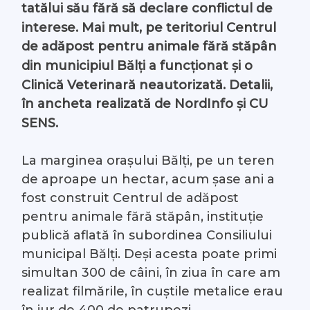
tatălui său fără să declare conflictul de
interese.
Mai mult, pe teritoriul Centrul
de adăpost pentru animale fără stăpân
din municipiul Bălți a funcționat și o
Clinică Veterinară neautorizată. Detalii,
în ancheta realizată de NordInfo și CU
SENS.
La marginea orașului Bălți, pe un teren
de aproape un hectar, acum șase ani a
fost construit Centrul de adăpost
pentru animale fără stăpân, instituție
publică aflată în subordinea Consiliului
municipal Bălți. Deși acesta poate primi
simultan 300 de câini, în ziua în care am
realizat filmările, în cuștile metalice erau
în jur de 400 de patrupezi.