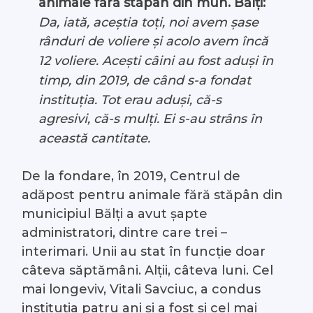
animale fără stăpân din mun. Bălți:
Da, iată, aceștia toți, noi avem șase
rânduri de voliere și acolo avem încă
12 voliere. Acești câini au fost aduși în
timp, din 2019, de când s-a fondat
instituția. Tot erau aduși, că-s
agresivi, că-s mulți. Ei s-au strâns în
această cantitate.
De la fondare, în 2019, Centrul de
adăpost pentru animale fără stăpân din
municipiul Bălți a avut șapte
administratori, dintre care trei –
interimari. Unii au stat în funcție doar
câteva săptămâni. Alții, câteva luni. Cel
mai longeviv, Vitali Savciuc, a condus
instituția patru ani și a fost și cel mai