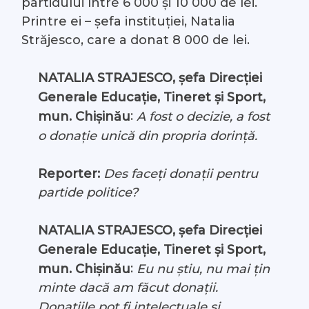
partidului între 6 000 și 10 000 de lei.
Printre ei – șefa instituției, Natalia
Străjesco, care a donat 8 000 de lei.
NATALIA STRAJESCO, șefa Direcției
Generale Educație, Tineret și Sport,
:
A fost o decizie, a fost
mun. Chișinău
o donație unică din propria dorință.
Reporter:
Des faceți donații pentru
partide politice?
NATALIA STRAJESCO, șefa Direcției
Generale Educație, Tineret și Sport,
:
mun. Chișinău
Eu nu știu, nu mai țin
minte dacă am făcut donații.
Donațiile pot fi intelectuale și