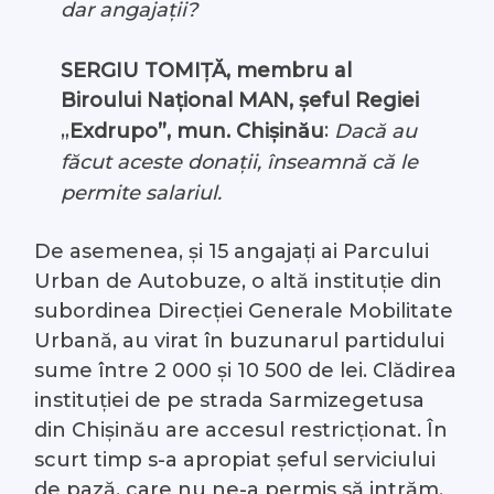
dar angajații?
SERGIU TOMIȚĂ, membru al
Biroului Național MAN, șeful Regiei
„
:
Exdrupo”, mun. Chișinău
Dacă au
făcut aceste donații, înseamnă că le
permite salariul.
De asemenea, și 15 angajați ai Parcului
Urban de Autobuze, o altă instituție din
subordinea Direcției Generale Mobilitate
Urbană, au virat în buzunarul partidului
sume între 2 000 și 10 500 de lei. Clădirea
instituției de pe strada Sarmizegetusa
din Chișinău are accesul restricționat. În
scurt timp s-a apropiat șeful serviciului
de pază, care nu ne-a permis să intrăm,