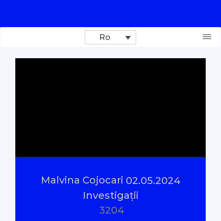
Ro
Donează
Investigații
Reportaje
Documentare
Malvina Cojocari
02.05.2024
Interviu cu sens
Investigații
3204
Parlamentul Virtual