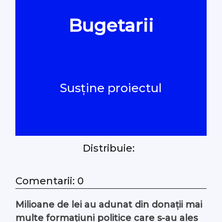
Bugetarii
Oamenii Legii
#Verificat
Susține proiectul
#PeScurt din Parlament
#PeScurt din CMC
#ProContra
Distribuie:
#Explicat
Comentarii: 0
Milioane de lei au adunat din donații mai
#Podcast
multe formațiuni politice care s-au ales