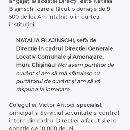
angajați ai acestei Direcții, este Natalia
Blajinschi, care a făcut o donație de 9
500 de lei. Am întâlnit-o în curtea
instituției.
NATALIA BLAJINSCHI, șefă de
Direcție în cadrul Direcției Generale
Locativ-Comunale și Amenajare,
:
Noi avem purtător de
mun. Chișinău
cuvânt și am să mă sfătuiesc cu
purtătorul de cuvânt și am să vă
răspund la întrebare.
Colegul ei, Victor Antoci, specialist
principal la Serviciul securitate și control
intern din cadrul Direcției, a făcut și el o
donație de 10 000 de lei.