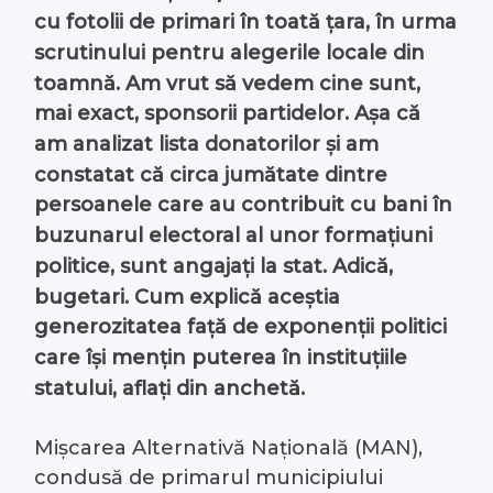
cu fotolii de primari în toată țara, în urma
#Arhivă LIVE
scrutinului pentru alegerile locale din
toamnă. Am vrut să vedem cine sunt,
Despre noi
mai exact, sponsorii partidelor. Așa că
am analizat lista donatorilor și am
Contacte
constatat că circa jumătate dintre
persoanele care au contribuit cu bani în
buzunarul electoral al unor formațiuni
politice, sunt angajați la stat. Adică,
bugetari. Cum explică aceștia
generozitatea față de exponenții politici
care își mențin puterea în instituțiile
statului, aflați din anchetă.
Mișcarea Alternativă Națională (MAN),
condusă de primarul municipiului