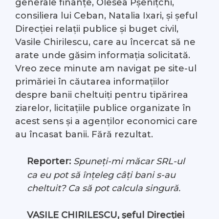
generale finanțe, Olesea Pșenițchi,
consiliera lui Ceban, Natalia Ixari, și șeful
Direcției relaţii publice și buget civil,
Vasile Chirilescu, care au încercat să ne
arate unde găsim informația solicitată.
Vreo zece minute am navigat pe site-ul
primăriei în căutarea informațiilor
despre banii cheltuiți pentru tipărirea
ziarelor, licitațiile publice organizate în
acest sens și a agenților economici care
au încasat banii. Fără rezultat.
Reporter:
Spuneți-mi măcar SRL-ul
ca eu pot să înțeleg câți bani s-au
cheltuit? Ca să pot calcula singură.
VASILE CHIRILESCU, șeful Direcției