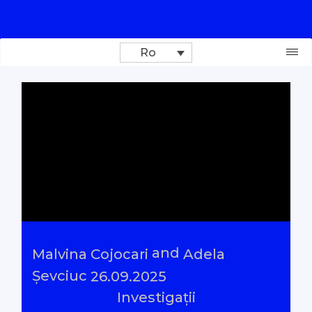
Ro
Donează
Investigații
Reportaje
Documentare
and
Malvina Cojocari
Adela
Interviu cu sens
Șevciuc
26.09.2025
Investigații
Parlamentul Virtual