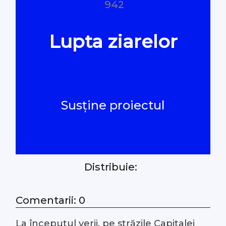
942
Oamenii Legii
Lupta ziarelor
#Verificat
#PeScurt din Parlament
Susține proiectul
#PeScurt din CMC
#ProContra
Distribuie:
#Explicat
Comentarii: 0
#Podcast
La începutul verii, pe străzile Capitalei