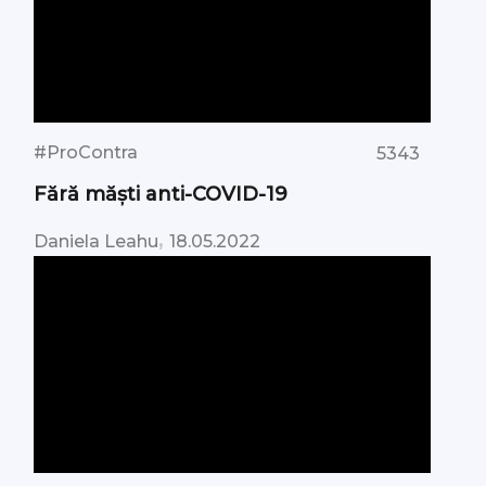
#ProContra
5343
Fără măști anti-COVID-19
,
Daniela Leahu
18.05.2022