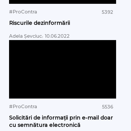
#ProContra
5392
Riscurile dezinformării
,
Adela Șevciuc
10.06.2022
#ProContra
5536
Solicitări de informații prin e-mail doar
cu semnătura electronică