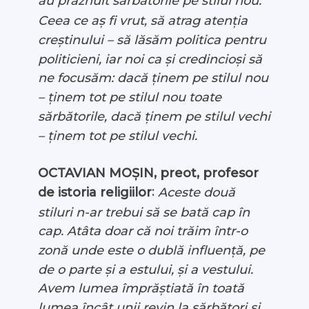
au prăznuit sărbătorile pe stilul nou.
Ceea ce aș fi vrut, să atrag atenția
creștinului – să lăsăm politica pentru
politicieni, iar noi ca și credincioși să
ne focusăm: dacă ținem pe stilul nou
– ținem tot pe stilul nou toate
sărbătorile, dacă ținem pe stilul vechi
– ținem tot pe stilul vechi.
OCTAVIAN MOȘIN, preot, profesor
:
Aceste două
de istoria religiilor
stiluri n-ar trebui să se bată cap în
cap. Atâta doar că noi trăim într-o
zonă unde este o dublă influență, pe
de o parte și a estului, și a vestului.
Avem lumea împrăștiată în toată
lumea încât unii revin la sărbători și,