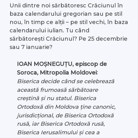
Unii dintre noi sărbătoresc Crăciunul în
#Arhivă LIVE
baza calendarului gregorian sau pe stil
nou, în timp ce alții – pe stil vechi, în baza
Despre noi
calendarului iulian. Tu când
sărbătorești Crăciunul? Pe 25 decembrie
Contacte
sau 7 ianuarie?
IOAN MOȘNEGUȚU, episcop de
:
Soroca, Mitropolia Moldovei
Biserica decide când se celebrează
această frumoasă sărbătoare
creștină și nu statul. Biserica
Ortodoxă din Moldova ține canonic,
jurisdicțional, de Biserica Ortodoxă
rusă, iar Biserica Ortodoxă rusă,
Biserica Ierusalimului și cea a