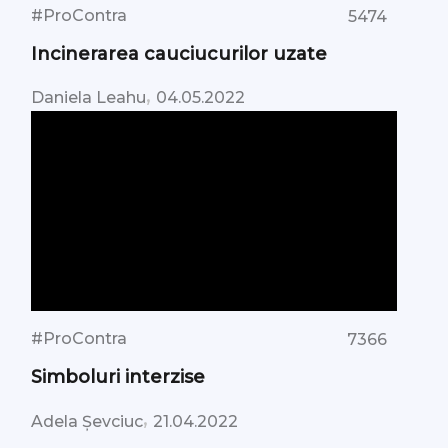
#ProContra
5474
Incinerarea cauciucurilor uzate
,
Daniela Leahu
04.05.2022
#ProContra
7366
Simboluri interzise
,
Adela Șevciuc
21.04.2022