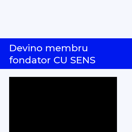
Devino membru
fondator CU SENS