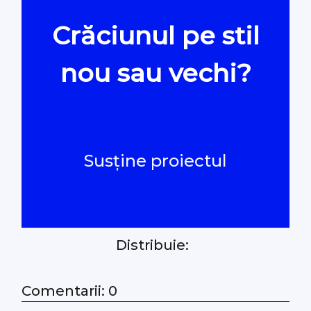
Crăciunul pe stil
Oamenii Legii
nou sau vechi?
#Verificat
#PeScurt din Parlament
Susține proiectul
#PeScurt din CMC
#ProContra
Distribuie:
#Explicat
#Podcast
Comentarii: 0