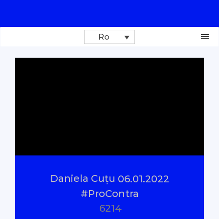
Ro
Donează
Investigații
Reportaje
Documentare
Daniela Cuțu
06.01.2022
Interviu cu sens
#ProContra
6214
Parlamentul Virtual