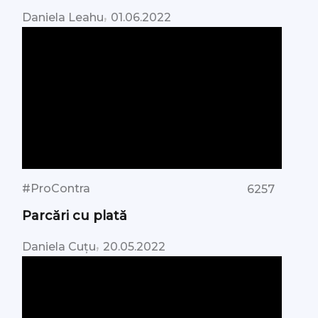
,
Daniela Leahu
01.06.2022
#ProContra
6257
Parcări cu plată
,
Daniela Cuțu
20.05.2022