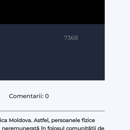
7368
Comentarii: 0
lica Moldova. Astfel, persoanele fizice
că neremunerată în folosul comunității de