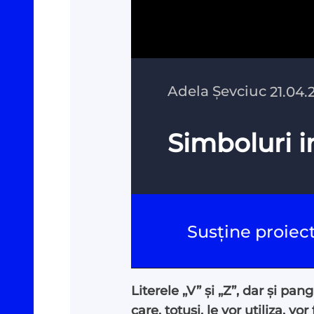
Adela Șevciuc
21.04.
Simboluri i
Susține proiec
Literele „V” și „Z”, dar și pa
care, totuși, le vor utiliza,