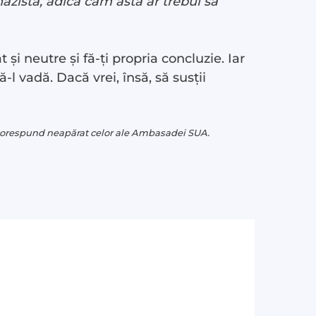
nazistă, adică cam asta ar trebui să
i neutre și fă-ți propria concluzie. Iar
ă-l vadă. Dacă vrei, însă, să susții
u corespund neapărat celor ale Ambasadei SUA.