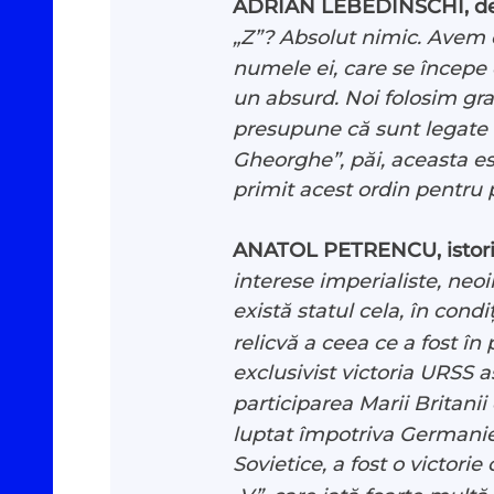
ADRIAN LEBEDINSCHI, d
„Z”? Absolut nimic. Avem 
numele ei, care se începe 
un absurd. Noi folosim grafi
presupune că sunt legate d
Gheorghe”, păi, aceasta est
primit acest ordin pentru p
ANATOL PETRENCU, istori
interese imperialiste, neo
există statul cela, în cond
relicvă a ceea ce a fost în
exclusivist victoria URSS 
participarea Marii Britanii
luptat împotriva Germaniei
Sovietice, a fost o victori