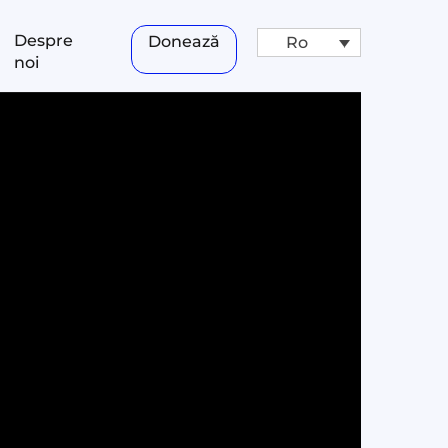
Despre
Donează
Ro
noi