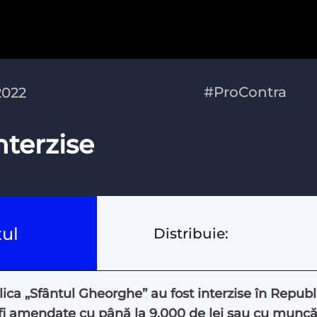
#ProContra
2022
nterzise
tul
Distribuie:
nglica „Sfântul Gheorghe” au fost interzise în Repub
 vor fi amendate cu până la 9.000 de lei sau cu mun