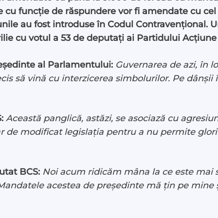
 cu funcție de răspundere vor fi amendate cu cel mu
unile au fost introduse în Codul Contravențional. U
lie cu votul a 53 de deputați ai Partidului Acțiune
edinte al Parlamentului:
Guvernarea de azi, în l
is să vină cu interzicerea simbolurilor. Pe dânșii î
st
 LIVE
S:
Această panglică, astăzi, se asociază cu agresiu
 de modificat legislația pentru a nu permite glorif
 noi
utat BCS:
Noi acum ridicăm mâna la ce este mai sf
te
andatele acestea de președinte mă țin pe mine și
ză