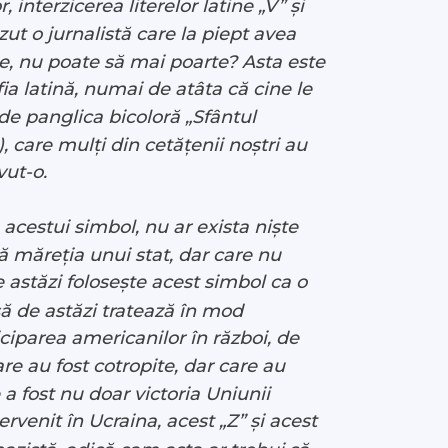
interzicerea literelor latine „V” și
 o jurnalistă care la piept avea
ce, nu poate să mai poarte? Asta este
afia latină, numai de atâta că cine le
de panglica bicoloră „Sfântul
, care mulți din cetățenii noștri au
avut-o.
 acestui simbol, nu ar exista niște
ă măreția unui stat, dar care nu
 astăzi folosește acest simbol ca o
usă de astăzi tratează în mod
iciparea americanilor în război, de
are au fost cotropite, dar care au
a fost nu doar victoria Uniunii
ervenit în Ucraina, acest „Z” și acest