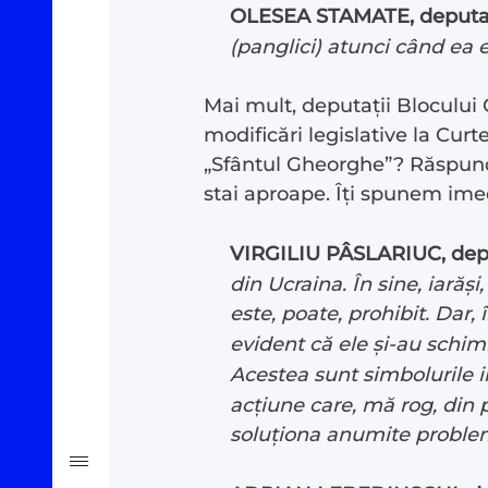
OLESEA STAMATE, deputa
Oamenii Legii
(panglici) atunci când ea 
#Verificat
Mai mult, deputații Blocului 
modificări legislative la Curte
#PeScurt din Parlament
„Sfântul Gheorghe”? Răspunde 
stai aproape. Îți spunem ime
#PeScurt din CMC
VIRGILIU PÂSLARIUC, dep
din Ucraina. În sine, iarăș
#ProContra
este, poate, prohibit. Dar
evident că ele și-au schim
#Explicat
Acestea sunt simbolurile in
acțiune care, mă rog, din 
soluționa anumite proble