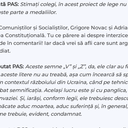
tă PAS:
Stimați colegi, în acest proiect de lege nu 
este parte a medaliilor.
Comuniștilor și Socialiștilor, Grigore Novac și Adr
a Constituțională. Tu ce părere ai despre interzicere
în comentarii! Iar dacă vrei să afli care sunt arg
diat.
utat PAS:
Aceste semne „V” și „Z”, da, ele clar au 
i, aceste litere nu au treabă, așa cum încearcă să 
, în contextul războiului din Ucraina, când pe tehn
bat semnificația. Același lucru este și cu panglic
vaziei. Și, iarăși, conform legii, ele trebuiesc des
păcate aduc moartea, aduc suferință și, în general
me trebuie, evident, condamnat.