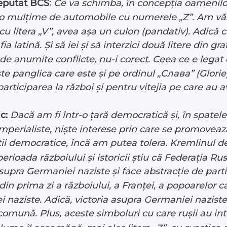
:
eputat BCS
Ce va schimba, în concepția oamenilor, 
o mulțime de automobile cu numerele „Z”. Am văzut
cu litera „V”, avea așa un culon (pandativ). Adică 
a latină. Și să iei și să interzici două litere din gr
e anumite conflicte, nu-i corect. Ceea ce e legat 
e panglica care este și pe ordinul „Слава” (Glorie)
articiparea la război și pentru vitejia pe care au 
c:
Dacă am fi într-o țară democratică și, în spatele
imperialiste, niște interese prin care se promoveaz
iții democratice, încă am putea tolera.
Kremlinul de
 perioada războiului și istoricii știu că Federația R
asupra Germaniei naziste și face abstracție de part
 din prima zi a războiului, a Franței, a popoarelor c
 naziste. Adică, victoria asupra Germaniei naziste 
e comună.
Plus, aceste simboluri cu care rușii au int