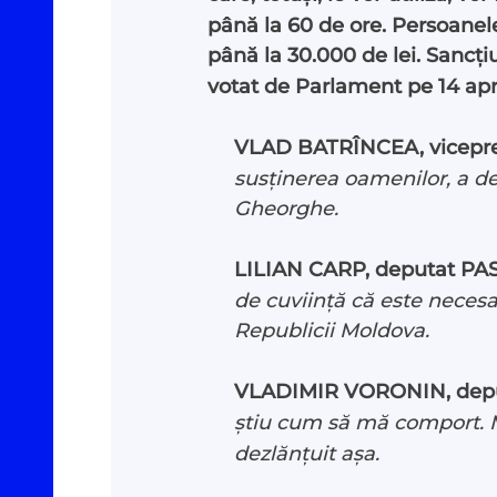
până la 60 de ore. Persoanele
până la 30.000 de lei. Sancți
votat de Parlament pe 14 apri
VLAD BATRÎNCEA, vicepreș
susținerea oamenilor, a dec
Investigații
#Podca
Gheorghe.
Reportaje
#Arhivă
LILIAN CARP, deputat PA
de cuviință că este necesar
Documentare
Despre
Republicii Moldova.
VLADIMIR VORONIN, dep
Interviu cu sens
Contac
știu cum să mă comport. M
dezlănțuit așa.
Parlamentul Virtual
Donea