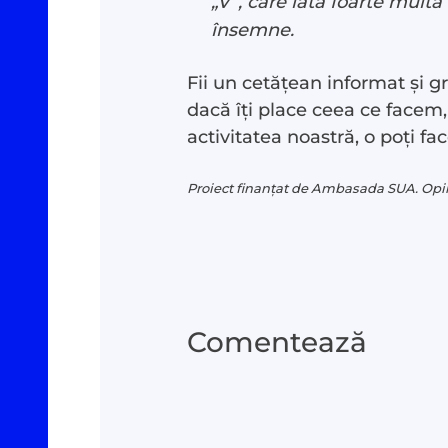
„V”, care iată foarte multă
însemne.
Fii un cetățean informat și g
dacă îți place ceea ce facem, d
activitatea noastră, o poți fa
Proiect finanțat de Ambasada SUA. Opini
Comentează